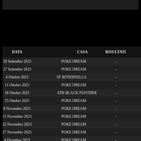
CALCIO PER TUTTI
C5 2023-2024 Calendario
POKE DREAM
DATA
CASA
RISULTATI
20 Settembre 2023
POKE DREAM
-
27 Settembre 2023
POKE DREAM
-
4 Ottobre 2023
SF RONDINELLA
-
11 Ottobre 2023
POKE DREAM
-
18 Ottobre 2023
ATH BLACK PANTHER
-
25 Ottobre 2023
POKE DREAM
-
8 Novembre 2023
POKE DREAM
-
15 Novembre 2023
POKE DREAM
-
22 Novembre 2023
POKE DREAM
-
27 Novembre 2023
POKE DREAM
-
4 Dicembre 2023
POKE DREAM
-