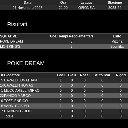
Data
Ora
League
Stagione
27 Novembre 2023
21:00
GIRONE A
2023-24
Risultati
SQUADRE
Goal Tempi Regolamentari
Esito
POKE DREAM
8
Vittoria
LION KING’S
2
Sconfitta
POKE DREAM
#
Giocatore
Goal
Gialli
Rossi
AutoGoal
Rigori
5
CAVALLI JONATHAN
1
0
0
0
0
14
CAVALLI THOMAS
3
0
0
0
0
1
MUCCIARELLI MIRKO
0
0
0
0
0
22
PANICO MARCO
0
0
0
0
0
9
TOZZI ENRICO
2
0
0
0
0
8
VANNI COSIMO
1
0
0
0
0
7
CAPANNI GIULIO
1
0
0
0
0
Totale
8
0
0
0
0