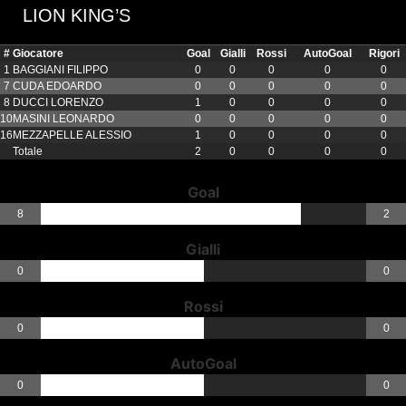
LION KING’S
#
Giocatore
Goal
Gialli
Rossi
AutoGoal
Rigori
1
BAGGIANI FILIPPO
0
0
0
0
0
7
CUDA EDOARDO
0
0
0
0
0
8
DUCCI LORENZO
1
0
0
0
0
10
MASINI LEONARDO
0
0
0
0
0
16
MEZZAPELLE ALESSIO
1
0
0
0
0
Totale
2
0
0
0
0
Goal
8
2
Gialli
0
0
Rossi
0
0
AutoGoal
0
0