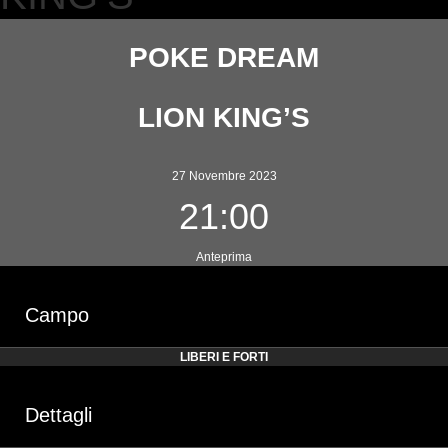
POKE DREAM
LION KING’S
27 Novembre 2023
21:00
Anteprima
Campo
LIBERI E FORTI
Dettagli