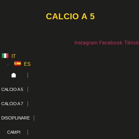
Vai
al
CALCIO A 5
contenuto
Instagram
Facebook
Tiktok
IT
ES
CALCIO A 5
CALCIO A 7
DISCIPLINARE
CAMPI