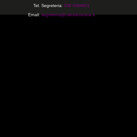
Tel. Segreteria:
338 9384831
Email:
segreteria@calciotoscana.it