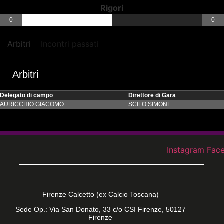
Rigori
0
0
Arbitri
Incontri passati
Arbitri
Delegato di campo
Direttore di Gara
AURICCHIO GIACOMO
SCIFO SIMONE
Instagram
Fac
Firenze Calcetto (ex Calcio Toscana)
Sede Op.: Via San Donato, 33 c/o CSI Firenze, 50127
Firenze