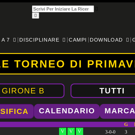
 A 7
DISCIPLINARE
CAMPI
DOWNLOAD
E TORNEO DI PRIMAV
GIRONE B
TUTTI
CALENDARIO
MARCA
SIFICA
G
V
V
V
3-0-0
3