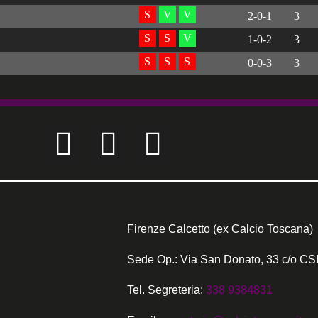
S
V
V
2-0-1
3
S
S
V
1-0-2
3
S
S
S
0-0-3
3
Firenze Calcetto (ex Calcio Toscana)
Sede Op.: Via San Donato, 33 c/o CSI
Tel. Segreteria:
338 9384831