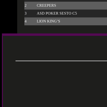
2
CREEPERS
3
ASD POKER SESTO C5
4
LION KING’S