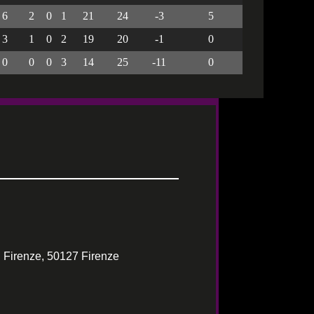
6
2
0
1
21
24
-3
5
3
1
0
2
19
20
-1
0
0
0
0
3
14
25
-11
0
 Firenze, 50127 Firenze