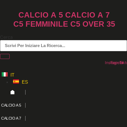
Vai
al
CALCIO A 5
CALCIO A 7
contenuto
C5 FEMMINILE
C5 OVER 35
Cerca
Instagram
Faceboo
Tikt
IT
ES
CALCIO A 5
CALCIO A 7