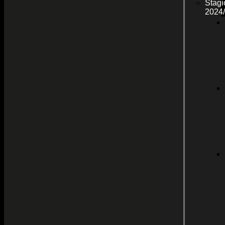
Stagi
2024