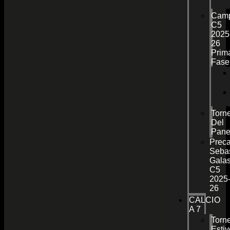
Camp
C5
2025
26
Prim
Fase
Torn
Del
Pane
Prec
Sebas
Galas
C5
2025
26
CALCIO
A 7
Torn
Estiv