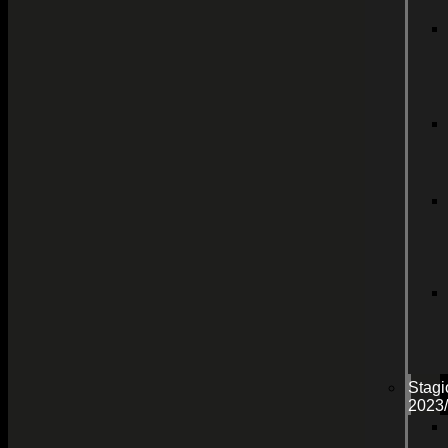
Stagi
2023