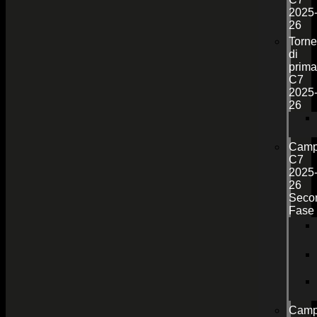
2025
26
Torn
di
prima
C7
2025
26
Camp
C7
2025
26
Seco
Fase
Camp