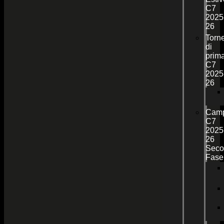
C7
2025
26
Torn
di
prim
C7
2025
26
Camp
C7
2025
26
Seco
Fase