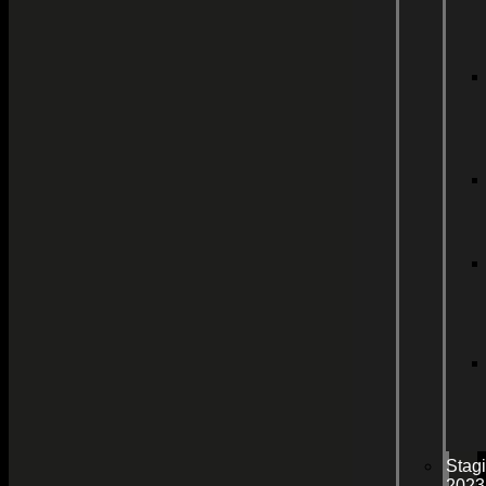
Stag
2023