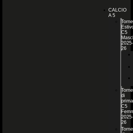
CALCIO
A 5
Torn
Estiv
C5
Masch
2025
26
Torn
di
prima
C5
Femm
2025
26
Torn