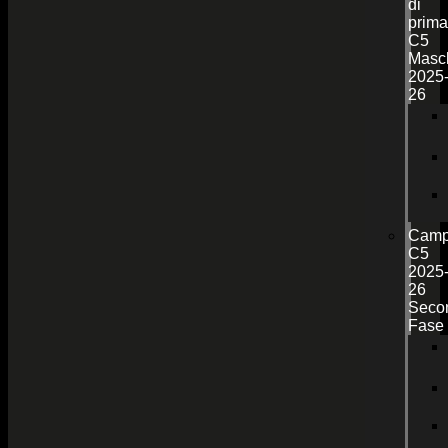
di
prima
C5
Masch
2025
26
Camp
C5
2025
26
Seco
Fase