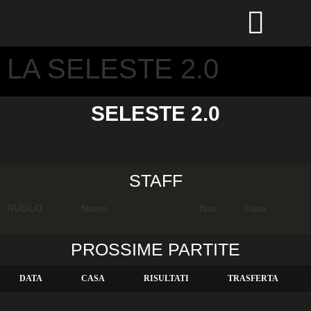
CALCIO PER TUTTI
LA SELESTE 2.0
SELESTE 2.0
STAFF
RUOLO
Nome
Naz.
Data
PROSSIME PARTITE
DATA
CASA
RISULTATI
TRASFERTA