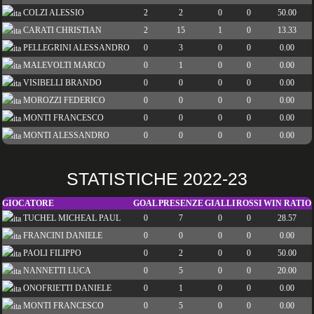
COLZI ALESSIO
2
2
0
0
50.00
CARATI CHRISTIAN
2
15
1
0
13.33
PELLEGRINI ALESSANDRO
0
3
0
0
0.00
MALEVOLTI MARCO
0
1
0
0
0.00
VISIBELLI BRANDO
0
0
0
0
0.00
MOROZZI FEDERICO
0
0
0
0
0.00
MONTI FRANCESCO
0
0
0
0
0.00
MONTI ALESSANDRO
0
0
0
0
0.00
STATISTICHE 2022-23
GIOCATORE
GOAL
PRESENZE
GIALLI
ROSSI
WIN RATIO
TUCHEL MICHEAL PAUL
0
7
0
0
28.57
FRANCINI DANIELE
0
0
0
0
0.00
PAOLI FILIPPO
0
2
0
0
50.00
NANNETTI LUCA
0
5
0
0
20.00
ONOFRIETTI DANIELE
0
1
0
0
0.00
MONTI FRANCESCO
0
5
0
0
0.00