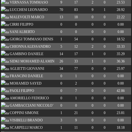
VERNASSA TOMMASO
9
17
2
0
23.53
LUCCHESI LEONARDO
70
83
9
1
28.92
MALEVOLTI MARCO
13
18
0
0
22.22
CIRRI FILIPPO
0
0
0
0
0.00
SANI ALBERTO
0
0
0
0
0.00
GIORGI TOMMASO DENIS
1
54
0
0
18.52
CHIONNA ALESSANDRO
5
12
2
0
33.33
GAMBINO DANIELE
14
17
1
0
35.29
SIDKI MOHAMED ALAMIN
26
33
1
0
36.36
AGLIETTI GIOVANNI
34
77
0
0
25.97
FRANCINI DANIELE
0
1
0
0
0.00
MOHAMED SAYED
0
2
0
0
0.00
PAOLI FILIPPO
0
7
0
0
42.86
AMORIELLO FEDERICO
0
1
0
0
0.00
GAMBACCIANI NICCOLO’
0
0
0
0
0.00
COPPINI SIMONE
1
21
0
0
23.81
VISIBELLI BRANDO
3
9
0
0
0.00
SCARPELLI MARCO
1
11
0
0
18.18