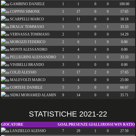
GAMBINO DANIELE
1
1
0
0
100.00
COPPINI SIMONE
1
17
0
0
17.65
SCARPELLI MARCO
1
11
0
0
18.18
DRAGA’ TOMMASO
1
9
0
1
33.33
VERNASSA TOMMASO
2
7
0
0
14.29
MOROZZI FEDERICO
2
6
1
0
0.00
MONTI ALESSANDRO
2
4
0
0
0.00
PELLEGRINI ALESSANDRO
3
3
1
0
33.33
VISIBELLI BRANDO
3
9
0
0
0.00
COLZI ALESSIO
3
17
2
0
17.65
MALEVOLTI MARCO
5
4
0
0
25.00
CORTESE DANIELE
5
3
0
0
66.67
SIDKI MOHAMED ALAMIN
9
14
0
0
35.71
STATISTICHE 2021-22
GIOCATORE
GOAL
PRESENZE
GIALLI
ROSSI
WIN RATIO
LANZIELLO ALESSIO
7
29
1
0
27.59