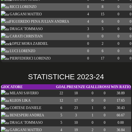
RICCI LORENZO
8
8
0
0
GARGANI MATTEO
4
15
0
0
FIGUEREDO PENA JULIAN ANDREA
4
6
0
0
DRAGA’ TOMMASO
3
5
0
0
CARATI CHRISTIAN
0
0
0
0
LOPEZ MORA ZABDIEL
0
2
0
0
LUCI LORENZO
0
6
0
0
PIERFEDERICI LORENZO
0
17
0
0
STATISTICHE 2023-24
GIOCATORE
GOAL
PRESENZE
GIALLI
ROSSI
WIN RATIO
MILANI SAVERIO
22
18
0
0
38.89
KLEOS LIKA
12
17
0
0
17.65
CORTESE DANIELE
6
23
1
0
30.43
BENESPERI ANDREA
5
3
1
0
66.67
DRAGA’ TOMMASO
5
10
0
0
0.00
GARGANI MATTEO
4
19
2
0
36.84