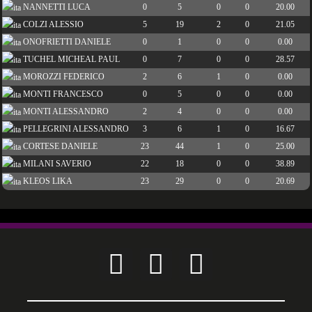
NANNETTI LUCA
0
5
0
0
20.00
COLZI ALESSIO
5
19
2
0
21.05
ONOFRIETTI DANIELE
0
1
0
0
0.00
TUCHEL MICHEAL PAUL
0
7
0
0
28.57
MOROZZI FEDERICO
2
6
1
0
0.00
MONTI FRANCESCO
0
5
0
0
0.00
MONTI ALESSANDRO
2
4
0
0
0.00
PELLEGRINI ALESSANDRO
3
6
1
0
16.67
CORTESE DANIELE
23
44
1
0
25.00
MILANI SAVERIO
22
18
0
0
38.89
KLEOS LIKA
23
29
0
0
20.69