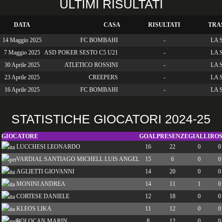
ULTIMI RISULTATI
DATA
CASA
RISULTATI
TRA
14 Maggio 2025
FC BOMBAHI
-
LA S
7 Maggio 2025
ASD POKER SESTO C5 U21
-
LA S
30 Aprile 2025
ATLETICO ROSSINI
-
LA S
23 Aprile 2025
CREEPERS
-
LA S
16 Aprile 2025
FC BOMBAHI
-
LA S
STATISTICHE GIOCATORI 2024-25
GIOCATORE
GOAL
PRESENZE
GIALLI
ROS
LUCCHESI LEONARDO
16
22
0
0
VARDIAL SANTIAGO MICHELL LUIS ANGEL
15
6
0
0
AGLIETTI GIOVANNI
14
20
0
0
MONINI ANDREA
14
11
1
0
CORTESE DANIELE
12
18
0
0
KLEOS LIKA
11
12
0
0
BOLOCAN MARIN
8
12
0
0