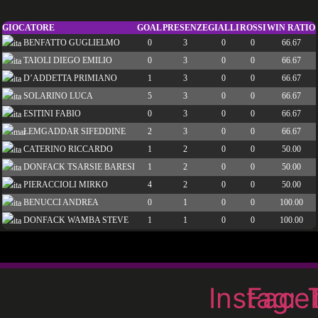
GIOCATORE
GOAL
PRESENZE
GIALLI
ROSSI
WIN RATIO
BENFATTO GUGLIELMO
0
3
0
0
66.67
TAIOLI DIEGO EMILIO
0
3
0
0
66.67
D’ADDETTA PRIMIANO
1
3
0
0
66.67
SOLARINO LUCA
5
3
0
0
66.67
ESITINI FABIO
0
3
0
0
66.67
LEMGADDAR SIFEDDINE
2
3
0
0
66.67
CATERINO RICCARDO
1
2
0
0
50.00
DONFACK TSARSIE BARESI
1
2
0
0
50.00
PIERACCIOLI MIRKO
4
2
0
0
50.00
BENUCCI ANDREA
0
1
0
0
100.00
DONFACK WAMBA STEVE
1
1
0
0
100.00
Instagr
Face