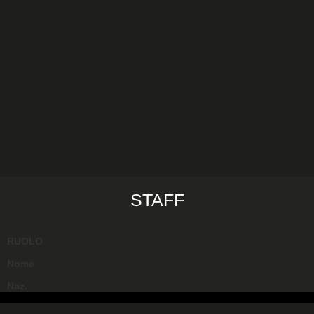
STAFF
RUOLO
Nome
Naz.