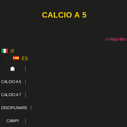
Vai
al
CALCIO A 5
contenuto
Instagram
Faceboo
Tikt
IT
ES
CALCIO A 5
CALCIO A 7
DISCIPLINARE
CAMPI