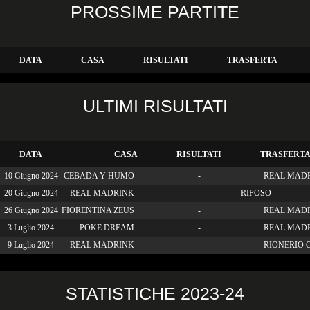
PROSSIME PARTITE
DATA
CASA
RISULTATI
TRASFERTA
ULTIMI RISULTATI
DATA
CASA
RISULTATI
TRASFERT
10 Giugno 2024
CEBADA Y HUMO
-
REAL MAD
20 Giugno 2024
REAL MADRINK
-
RIPOSO
26 Giugno 2024
FIORENTINA ZEUS
-
REAL MAD
3 Luglio 2024
POKE DREAM
-
REAL MAD
9 Luglio 2024
REAL MADRINK
-
RIONERIO 
STATISTICHE 2023-24