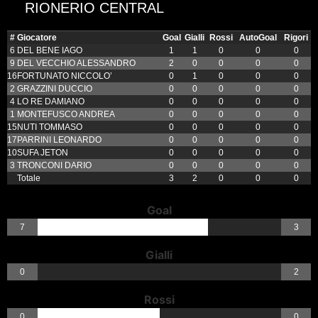
RIONERIO CENTRAL
#
Giocatore
Goal
Gialli
Rossi
AutoGoal
Rigori
6
DEL BENE IAGO
1
1
0
0
0
9
DEL VECCHIO ALESSANDRO
2
0
0
0
0
16
FORTUNATO NICCOLO’
0
1
0
0
0
2
GRAZZINI DUCCIO
0
0
0
0
0
4
LO RE DAMIANO
0
0
0
0
0
1
MONTEFUSCO ANDREA
0
0
0
0
0
15
NUTI TOMMASO
0
0
0
0
0
17
PARRINI LEONARDO
0
0
0
0
0
10
SUFA JETON
0
0
0
0
0
3
TRONCONI DARIO
0
0
0
0
0
Totale
3
2
0
0
0
Goal
7
3
Gialli
0
2
Rossi
0
0