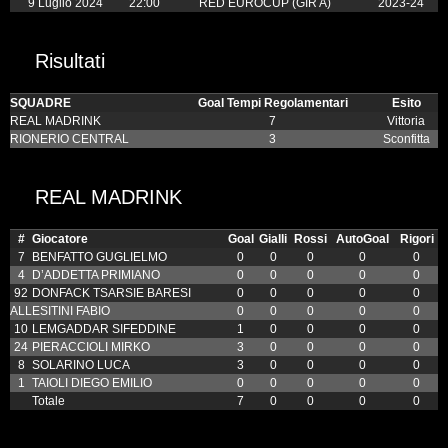
9 Luglio 2024
22:00
RED EUROCUP (GIR A)
2023-24
Risultati
SQUADRE
Goal Tempi Regolamentari
Esito
REAL MADRINK
7
Vittoria
RIONERIO CENTRAL
3
Sconfitta
REAL MADRINK
#
Giocatore
Goal
Gialli
Rossi
AutoGoal
Rigori
7
BENFATTO GUGLIELMO
0
0
0
0
0
4
D’ADDETTA PRIMIANO
0
0
0
0
0
92
DONFACK TSARSIE BARESI
0
0
0
0
0
ALL
ESITINI FABIO
0
0
0
0
0
10
LEMGADDAR SIFEDDINE
1
0
0
0
0
24
PIERACCIOLI MIRKO
3
0
0
0
0
8
SOLARINO LUCA
3
0
0
0
0
1
TAIOLI DIEGO EMILIO
0
0
0
0
0
Totale
7
0
0
0
0