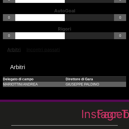
AutoGoal
0
0
Rigori
0
0
Arbitri
Incontri passati
Arbitri
Delegato di campo
Direttore di Gara
MARIOTTINI ANDREA
GIUSEPPE PALDINO
Instagra
Face
T