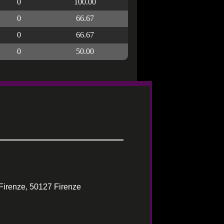
0
100.00
0
66.67
0
66.67
0
50.00
Firenze, 50127 Firenze