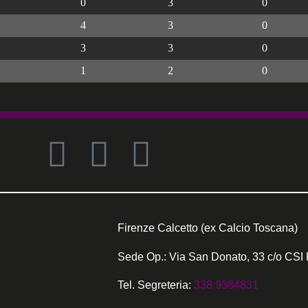
0
3
0
4
3
0
3
3
0
1
2
0
Firenze Calcetto (ex Calcio Toscana)
Sede Op.: Via San Donato, 33 c/o CSI 
Tel. Segreteria:
338 9384831