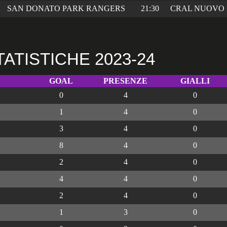
SAN DONATO PARK RANGERS
21:30
CRAL NUOVO 
TATISTICHE 2023-24
GOAL
PRESENZE
GIALLI
0
4
0
1
4
0
3
4
0
8
4
0
2
4
0
4
4
0
2
4
0
1
3
0