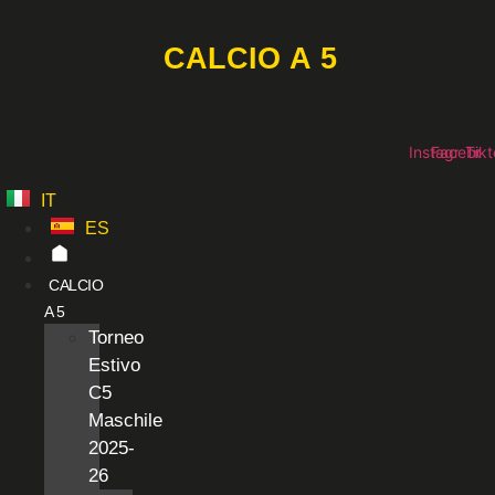
Vai
al
CALCIO A 5
contenuto
Instagram
Faceboo
Tikt
IT
ES
CALCIO
A 5
Torneo
Estivo
C5
Maschile
2025-
26