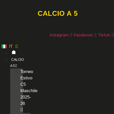
Vai
al
CALCIO A 5
contenuto
Instagram
Facebook
Tiktok
IT
ES
CALCIO
A 5
Torneo
Estivo
C5
Maschile
2025-
26