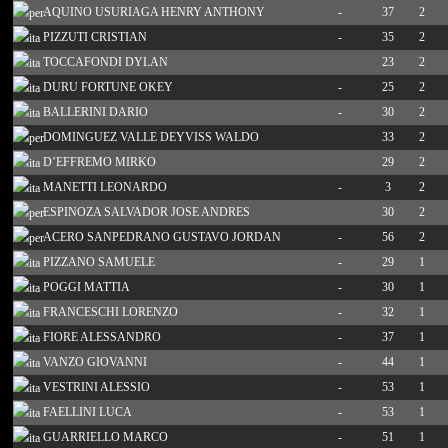
AQUINO USURIAGA HENRY ANTHONY
-
37
2
PIZZUTI CRISTIAN
-
35
2
TOCCAFONDI DYLAN
23
2
DURU FORTUNE OKEY
-
25
2
BALLERINI DARIO
-
30
2
DOMINGUEZ VALLE DEYVISS WALDO
33
2
D’EFFREMO MIRKO
29
2
MANETTI LEONARDO
-
3
2
ESPINOZA SALVADOR JOSE ANDRES
30
2
ACERO SANPEDRANO GUSTAVO JORDAN
-
56
2
PIZZANO SAMUELE
-
29
1
POGGI MATTIA
-
30
1
FRANCESCHI LORENZO
-
32
1
FIORE ALESSANDRO
-
37
1
VANZO GIOVANNI
-
44
1
VESTRINI ALESSIO
-
53
1
FAELLINI LUCA
-
53
1
GUARRIELLO MARCO
-
51
1