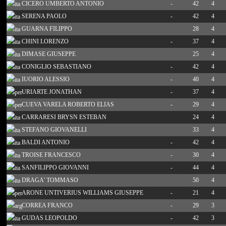
CICERO UMBERTO ANTONIO
-
42
4
SERENA PAOLO
-
42
4
GUARNA FILIPPO
28
4
CHINI LORENZO
-
37
4
DIMASE GIUSEPPE
25
4
CONIGLIO SEBASTIANO
-
42
4
IUORIO ALESSIO
-
40
4
URIARTE JONATHAN
-
37
4
CUEVA VARELA ROBERTO ELIAS
-
29
4
CARRARESI BRYSN ESTEBAN
24
4
STEFANO GIOVANELLI
33
4
BALDI ANTONIO
-
42
4
TROISE FRANCESCO
-
30
4
SANFILIPPO GIOVANNI
-
44
4
DRAGA’ TOMMASO
50
4
ARONE UNTIVERIUS WILLIAMS GIUSEPPE
-
21
4
CORREA FRANCO
-
29
3
GUDAS LEOPOLDO
-
42
3