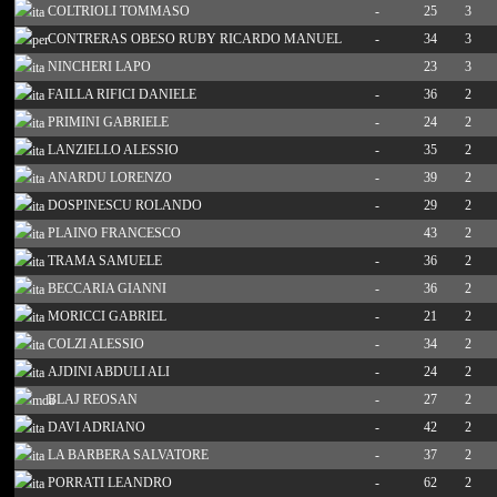
COLTRIOLI TOMMASO
-
25
3
CONTRERAS OBESO RUBY RICARDO MANUEL
-
34
3
NINCHERI LAPO
23
3
FAILLA RIFICI DANIELE
-
36
2
PRIMINI GABRIELE
-
24
2
LANZIELLO ALESSIO
-
35
2
ANARDU LORENZO
-
39
2
DOSPINESCU ROLANDO
-
29
2
PLAINO FRANCESCO
43
2
TRAMA SAMUELE
-
36
2
BECCARIA GIANNI
-
36
2
MORICCI GABRIEL
-
21
2
COLZI ALESSIO
-
34
2
AJDINI ABDULI ALI
-
24
2
BLAJ REOSAN
-
27
2
DAVI ADRIANO
-
42
2
LA BARBERA SALVATORE
-
37
2
PORRATI LEANDRO
-
62
2