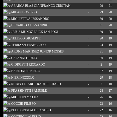
ABARCA BLAS GIANFRANCO CRISTIAN
29
21
MILANI SAVERIO
-
29
20
MIGLIETTA ALESSANDRO
39
20
DI NARDO ALESSANDRO
31
20
JESUS MUNOZ ERICK JAN POOL
30
20
TELESCO GIUSEPPE
-
20
19
TERRAZZI FRANCESCO
-
24
19
ARONE MARTINEZ JUNIOR MOISES
31
19
CAPANNI GIULIO
36
19
GIORGETTI RICCARDO
-
2
19
BARLONDI ENRICO
37
19
NIERI NICCOLO’
-
29
18
RUBIN LECAROS RAUL RICHARD
-
3
18
FRASSINETTI SAMUELE
28
17
MIGLIORI MATTIA
-
26
16
COCCHI FILIPPO
-
23
16
PELLEGRINI ALESSANDRO
-
22
16
COLTRIOLI ALESSIO
-
22
16