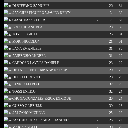
DI STEFANO SAMUELE
-
26
34
SANCHEZ FIGUEROA JAVIER DEIVY
-
3
32
GIANGRASSO LUCA
-
2
32
BRUSCHI ANDREA
28
32
TONELLI GIULIO
-
26
31
MORI NICCOLO’
-
21
31
LANA EMANUELE
31
30
AMBROSIO ANDREA
31
29
CARDOSO LAYNES DANIELE
28
29
DE LA TORRE URBINA ANDERSON
29
29
DUCCI LORENZO
28
25
PANICO MARCO
32
25
TOZZI ENRICO
32
24
CHUNA GONZALES ERICK ENRIQUE
26
24
GUZZO GABRIELE
-
30
23
SALZANO MICHELE
-
25
22
PASTOR CRUZ CESAR ALEJANDRO
-
28
22
MARIA ANGELO
-
30
22