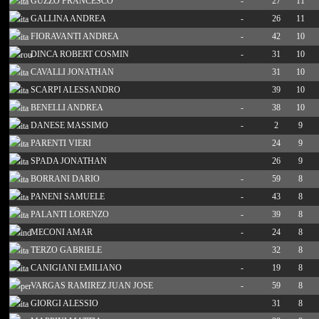
GUZZO FRANCESCO
-
27
11
GALLINA ANDREA
-
26
11
FIORAVANTI ANDREA
-
42
10
DINCA ROBERT COSMIN
-
31
10
CAVALLI JONATHAN
31
10
SCARPI ALESSANDRO
39
10
BENELLI ANDREA
-
38
10
DANESE MASSIMO
-
2
9
PARENTI VIERI
24
9
SPADA JONATHAN
26
9
BORRANI DARIO
-
59
8
PANENI SAMUELE
-
43
8
PALANTI LORENZO
-
39
8
MECONI AMAR
-
24
8
TERZO GABRIELE
32
8
CANIGIANI EMILIANO
-
19
8
VARGAS RAMIREZ JUAN JOSE
-
59
8
GIORGI ALESSIO
31
8