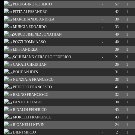
PERUGGINO ROBERTO
-
57
1
PITTA ALESSANDRO
-
42
1
MARCHIANDO ANDREA
-
30
1
MURGIA EDOARDO
-
33
1
SURCO JIMENEZ JONATHAN
-
40
1
POZZI TOMMAASO
-
40
1
LIPPI ANDREA
39
1
SCHUMANN CERAOLO FEDERICO
-
21
1
CARATI CHRISTIAN
-
36
1
BOHDAN IDES
31
1
NUNZIATA FRANCESCO
-
38
1
PETROLO FRANCESCO
41
1
BRUNO FRANCESCO
32
1
FANTECHI FABIO
30
1
RINALDI FEDERICO
45
1
MORELLI FRANCESCO
43
1
RIGANELLI KEVIN
-
24
1
DIENI MIRCO
-
2
1