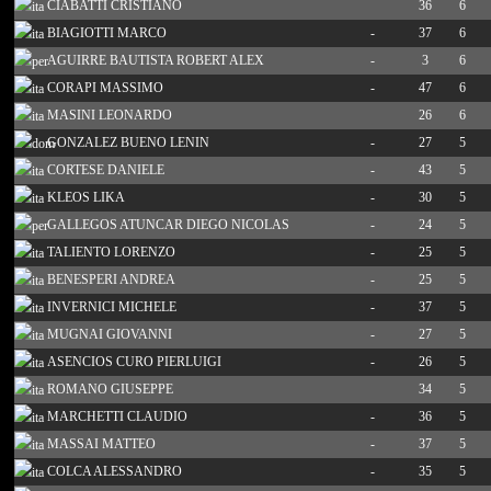
CIABATTI CRISTIANO
36
6
BIAGIOTTI MARCO
-
37
6
AGUIRRE BAUTISTA ROBERT ALEX
-
3
6
CORAPI MASSIMO
-
47
6
MASINI LEONARDO
26
6
GONZALEZ BUENO LENIN
-
27
5
CORTESE DANIELE
-
43
5
KLEOS LIKA
-
30
5
GALLEGOS ATUNCAR DIEGO NICOLAS
-
24
5
TALIENTO LORENZO
-
25
5
BENESPERI ANDREA
-
25
5
INVERNICI MICHELE
-
37
5
MUGNAI GIOVANNI
-
27
5
ASENCIOS CURO PIERLUIGI
-
26
5
ROMANO GIUSEPPE
34
5
MARCHETTI CLAUDIO
-
36
5
MASSAI MATTEO
-
37
5
COLCA ALESSANDRO
-
35
5