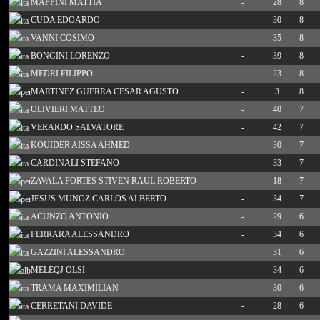
MAPPINI MATTIA
-
28
8
CUDA EDOARDO
30
8
VANNI COSIMO
35
8
BONGINI LORENZO
-
39
8
MEDRI FILIPPO
23
8
MARTINEZ GUERRA CESAR AGUSTO
-
3
8
OLIVIERI MATTEO
-
40
7
VERARDO SALVATORE
-
42
7
KOUIDER AISSA AHMED
-
30
7
CARDINALI STEFANO
33
7
ZAVALA FORTES STIVEN RAUL ROBERTO
18
7
JESUS MUNOZ CARLOS ALBERTO
-
34
7
ACUNZO ANTONIO
-
29
6
FERRARA ALESSANDRO
-
34
6
GAZZINI ALESSANDRO
31
6
MELEQJ OLSI
-
34
6
TRAMA MAXIMILIAN
30
6
CERRETANI DAVIDE
-
28
6