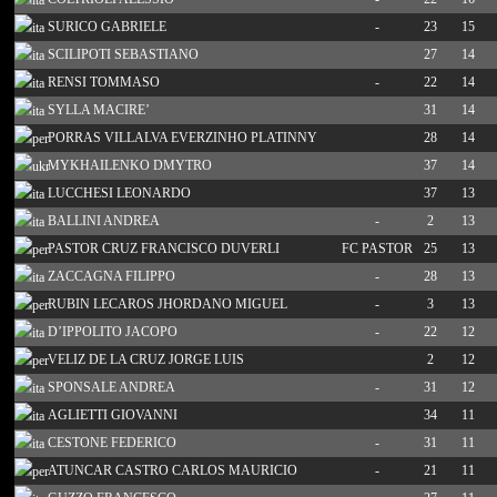
SURICO GABRIELE
-
23
15
SCILIPOTI SEBASTIANO
27
14
RENSI TOMMASO
-
22
14
SYLLA MACIRE’
31
14
PORRAS VILLALVA EVERZINHO PLATINNY
28
14
MYKHAILENKO DMYTRO
37
14
LUCCHESI LEONARDO
37
13
BALLINI ANDREA
-
2
13
PASTOR CRUZ FRANCISCO DUVERLI
FC PASTOR
25
13
ZACCAGNA FILIPPO
-
28
13
RUBIN LECAROS JHORDANO MIGUEL
-
3
13
D’IPPOLITO JACOPO
-
22
12
VELIZ DE LA CRUZ JORGE LUIS
2
12
SPONSALE ANDREA
-
31
12
AGLIETTI GIOVANNI
34
11
CESTONE FEDERICO
-
31
11
ATUNCAR CASTRO CARLOS MAURICIO
-
21
11