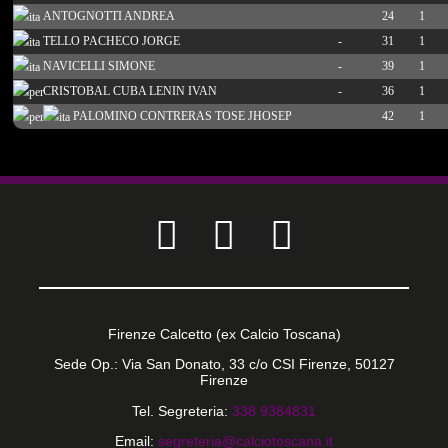
ANTOGNOTTI ANDREA
24
1
TELLO PACHECO JORGE
-
31
1
NAVICELLI SIMONE
-
39
1
CRISTOBAL CUBA LENIN IVAN
-
36
1
PALOMINO CONTRERAS TOSE JHOSEP
42
1
Firenze Calcetto (ex Calcio Toscana)
Sede Op.: Via San Donato, 33 c/o CSI Firenze, 50127
Firenze
Tel. Segreteria:
338 9384831
Email:
segreteria@calciotoscana.it