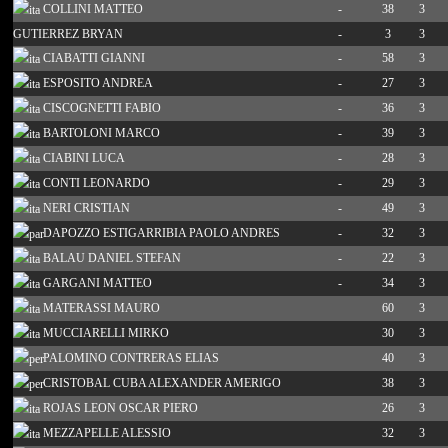
COLLINI MATTEO
-
38
3
GUTIERREZ BRYAN
-
3
3
CIABATTI GIANNI
-
58
3
ESPOSITO ANDREA
-
27
3
CISCOGNETTI FABIO
-
36
3
BARTOLONI MARCO
-
39
3
CIABINI LUCA
-
28
3
CONTI LEONARDO
-
29
3
NERI CRISTIAN
-
49
3
DAPOZZO ESTIGARRIBIA PAOLO ANDRES
-
32
3
BALAU DANIEL STEFAN
-
22
3
GARGANI MATTEO
-
34
3
MATERASSI MAURO
60
3
MUCCIARELLI MIRKO
30
3
PALOMINO CONTRERAS ELIAS
40
3
CRISTOBAL CUBA ALEXANDER AMERIGO
38
3
ROJAS LEON OSCAR PIERO
26
3
MEZZAPELLE ALESSIO
32
3