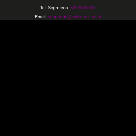
Tel. Segreteria:
338 9384831
Email:
segreteria@calciotoscana.it