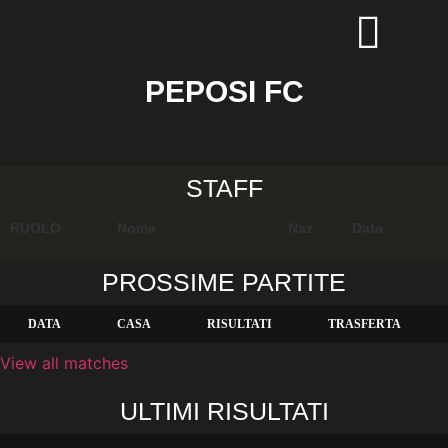
CALCIO PER TUTTI
PEPOSI FC
STAFF
RUOLO
Nome
Naz.
Data
PROSSIME PARTITE
DATA
CASA
RISULTATI
TRASFERTA
View all matches
ULTIMI RISULTATI