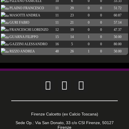
PIZZANO SAMUELE
10
6
0
0
33.33
PLAINO FRANCESCO
11
29
0
0
51.72
MASOTTI ANDREA
11
23
0
0
60.87
GURI FABIO
11
21
0
0
57.14
FRANCESCHI LORENZO
12
19
0
0
47.37
GUARNA FILIPPO
15
14
1
0
50.00
GAZZINI ALESSANDRO
16
5
0
0
80.00
RIZZO ANDREA
48
26
1
0
50.00
Firenze Calcetto (ex Calcio Toscana)
Sede Op.: Via San Donato, 33 c/o CSI Firenze, 50127
Firenze