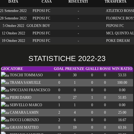
DATA
CASA
RISULTATI
TRASFERTA
21 Settembre 2022
PEPOSI FC
-
ATLETICO ROSS
28 Settembre 2022
PEPOSI FC
-
FLORENCE BOY
5 Ottobre 2022
GOLDEN BOY
-
PEPOSI FC
12 Ottobre 2022
PEPOSI FC
-
MCL QUINTO A
19 Ottobre 2022
PEPOSI FC
-
POKE DREAM
STATISTICHE 2022-23
GIOCATORE
GOAL
PRESENZE
GIALLI
ROSSI
WIN RATIO
TOSCHI TOMMASO
0
30
0
0
53.33
TRAMA SAMUELE
0
1
0
0
100.00
SPICCIANI FRANCESCO
0
0
0
0
0.00
PIERI DARIO
0
27
1
0
51.85
SERVELLO MARCO
1
1
0
0
0.00
CAMARA LAMIN
2
4
0
0
25.00
DUCCI LORENZO
2
6
0
0
16.67
GRASSI MATTEO
8
19
0
0
63.16