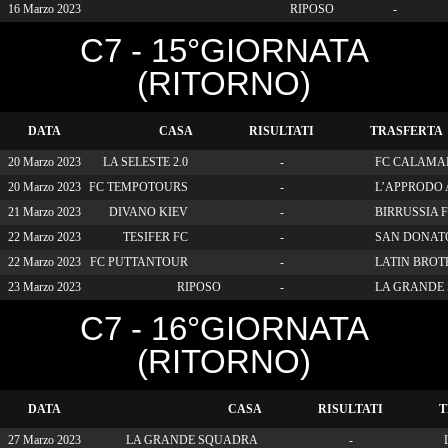
16 Marzo 2023
RIPOSO
-
C7 - 15°GIORNATA
(RITORNO)
DATA
CASA
RISULTATI
TRASFERTA
20 Marzo 2023
LA SELESTE 2.0
-
FC CALAMA
20 Marzo 2023
FC TEMPOTOURS
-
L’APPRODO A
21 Marzo 2023
DIVANO KIEV
-
BIRRUSSIA 
22 Marzo 2023
TESIFER FC
-
SAN DONATO
22 Marzo 2023
FC PUTTANTOUR
-
LATIN BROT
23 Marzo 2023
RIPOSO
-
LA GRANDE
C7 - 16°GIORNATA
(RITORNO)
DATA
CASA
RISULTATI
T
27 Marzo 2023
LA GRANDE SQUADRA
-
L