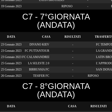
18 Gennaio 2023
LATIN BROTHERS
-
19 Gennaio 2023
RIPOSO
-
C7 - 7°GIORNATA
(ANDATA)
DATA
CASA
RISULTATI
TRASFERT
23 Gennaio 2023
DIVANO KIEV
-
FC TEMPO
23 Gennaio 2023
FC PUTTANTOUR
-
LA GRAND
23 Gennaio 2023
FC CALAMANDREI
-
LATIN BRO
25 Gennaio 2023
LA SELESTE 2.0
-
L’APPRODO
25 Gennaio 2023
BIRRUSSIA FC
-
SAN DONA
26 Gennaio 2023
TESIFER FC
-
RIPOSO
C7 - 8°GIORNATA
(ANDATA)
DATA
CASA
RISULTATI