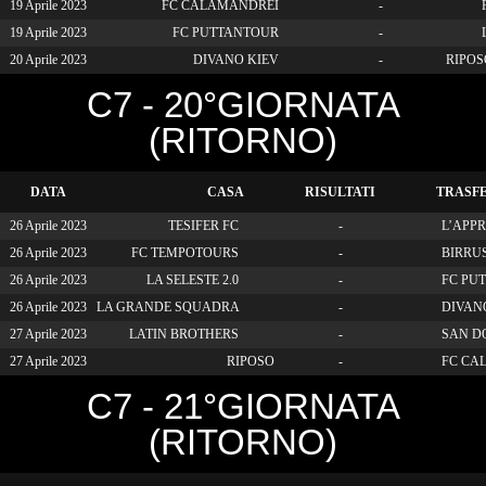
19 Aprile 2023
FC CALAMANDREI
-
19 Aprile 2023
FC PUTTANTOUR
-
L
20 Aprile 2023
DIVANO KIEV
-
RIPOS
C7 - 20°GIORNATA
(RITORNO)
DATA
CASA
RISULTATI
TRASF
26 Aprile 2023
TESIFER FC
-
L’APPR
26 Aprile 2023
FC TEMPOTOURS
-
BIRRUS
26 Aprile 2023
LA SELESTE 2.0
-
FC PU
26 Aprile 2023
LA GRANDE SQUADRA
-
DIVAN
27 Aprile 2023
LATIN BROTHERS
-
SAN D
27 Aprile 2023
RIPOSO
-
FC CA
C7 - 21°GIORNATA
(RITORNO)