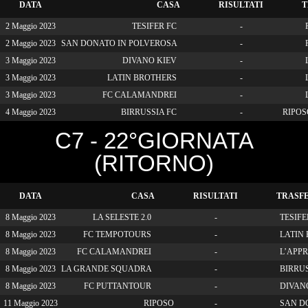
DATA
CASA
RISULTATI
T
2 Maggio 2023
TESIFER FC
-
2 Maggio 2023
SAN DONATO IN POLVEROSA
-
3 Maggio 2023
DIVANO KIEV
-
L
3 Maggio 2023
LATIN BROTHERS
-
L
3 Maggio 2023
FC CALAMANDREI
-
4 Maggio 2023
BIRRUSSIA FC
-
RIPOS
C7 - 22°GIORNATA
(RITORNO)
DATA
CASA
RISULTATI
TRASF
8 Maggio 2023
LA SELESTE 2.0
-
TESIFE
8 Maggio 2023
FC TEMPOTOURS
-
LATIN
8 Maggio 2023
FC CALAMANDREI
-
L’APPR
8 Maggio 2023
LA GRANDE SQUADRA
-
BIRRUS
8 Maggio 2023
FC PUTTANTOUR
-
DIVAN
11 Maggio 2023
RIPOSO
-
SAN D