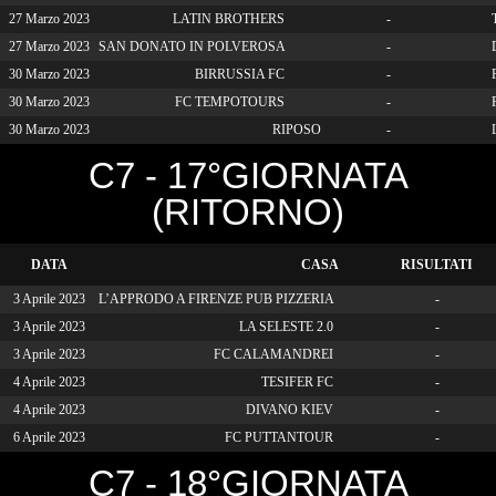
27 Marzo 2023
LATIN BROTHERS
-
T
27 Marzo 2023
SAN DONATO IN POLVEROSA
-
30 Marzo 2023
BIRRUSSIA FC
-
30 Marzo 2023
FC TEMPOTOURS
-
30 Marzo 2023
RIPOSO
-
L
C7 - 17°GIORNATA
(RITORNO)
DATA
CASA
RISULTATI
3 Aprile 2023
L’APPRODO A FIRENZE PUB PIZZERIA
-
3 Aprile 2023
LA SELESTE 2.0
-
3 Aprile 2023
FC CALAMANDREI
-
4 Aprile 2023
TESIFER FC
-
4 Aprile 2023
DIVANO KIEV
-
6 Aprile 2023
FC PUTTANTOUR
-
C7 - 18°GIORNATA