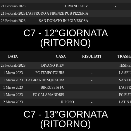
21 Febbraio 2023
DIVANO KIEV
-
21 Febbraio 2023
L’APPRODO A FIRENZE PUB PIZZERIA
-
23 Febbraio 2023
SAN DONATO IN POLVEROSA
-
C7 - 12°GIORNATA
(RITORNO)
DATA
CASA
RISULTATI
TRASF
28 Febbraio 2023
DIVANO KIEV
-
TESIFE
1 Marzo 2023
FC TEMPOTOURS
-
LA SELE
1 Marzo 2023
LA GRANDE SQUADRA
-
SAN D
1 Marzo 2023
BIRRUSSIA FC
-
L’APPR
1 Marzo 2023
FC CALAMANDREI
-
FC PU
2 Marzo 2023
RIPOSO
-
LATIN
C7 - 13°GIORNATA
(RITORNO)