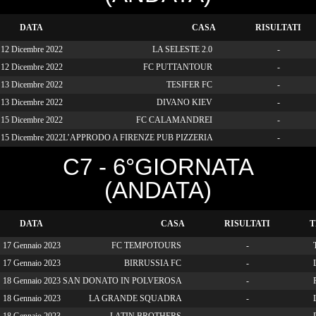
DATA
CASA
RISULTATI
12 Dicembre 2022
LA SELESTE 2.0
-
12 Dicembre 2022
FC PUTTANTOUR
-
13 Dicembre 2022
TESIFER FC
-
13 Dicembre 2022
DIVANO KIEV
-
15 Dicembre 2022
FC CALAMANDREI
-
15 Dicembre 2022
L’APPRODO A FIRENZE PUB PIZZERIA
-
C7 - 6°GIORNATA
(ANDATA)
DATA
CASA
RISULTATI
T
17 Gennaio 2023
FC TEMPOTOURS
-
T
17 Gennaio 2023
BIRRUSSIA FC
-
L
18 Gennaio 2023
SAN DONATO IN POLVEROSA
-
18 Gennaio 2023
LA GRANDE SQUADRA
-
L