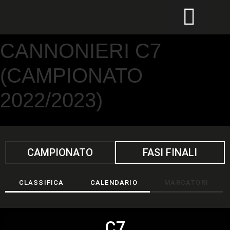
CALCIO PER TUTTI
CANNONIERI C7
(CAMPIONATO
2022/2023)
CAMPIONATO
FASI FINALI
CLASSIFICA
CALENDARIO
MARCATORI
C7