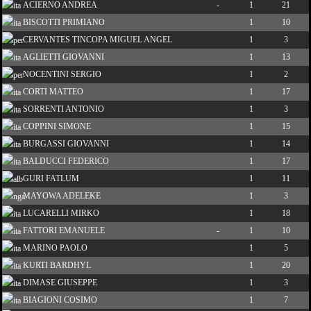
ACIERNO ANDREA
-
1
21
BISCOTTI PRIMIANO
1
10
CERVANTES TINCOPA MIGUEL ANGEL
1
3
AGLIETTI GIOVANNI
1
13
NOCENTINI SERGIO
1
2
CORTI MATTEO
1
17
SORRENTI ANTONIO
1
3
COPPINI SIMONE
1
15
BURGASSI GIOVANNI
1
14
BALDUCCI FEDERICO
1
17
GURI FATLUM
1
11
MAYOWA ADELEKE
1
3
LUCARELLI MIRKO
1
18
FATTORI EMANUELE
-
1
10
MARINO PAOLO
1
5
KURTI BARDHYL
1
20
DIMASE GIUSEPPE
1
3
BIAGIONI COSIMO
1
7