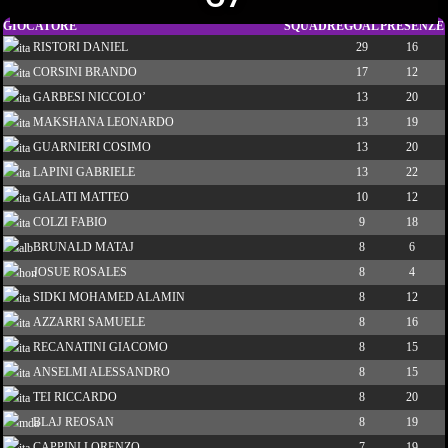
GIOCATORE
SQUADRE
GOAL
PRESENZE
RISTORI DANIEL
29
16
CORSINI BRANDO
17
12
GARBESI NICCOLO’
13
20
MAKSHANA LEONARDO
13
19
GUARNIERI COSIMO
13
20
LAPINI GABRIELE
13
22
GALATI MATTEO
10
12
COLZI FABIO
9
18
BRUNALD MATAJ
8
6
JOSUE ROSALES
8
4
SIDKI MOHAMED ALAMIN
8
12
AZZARRI SAMUELE
8
16
RECANATINI GIACOMO
8
15
ANSELMI ALESSANDRO
8
15
TEI RICCARDO
8
20
BLAJ REOSAN
8
19
CAPPINI LORENZO
7
19