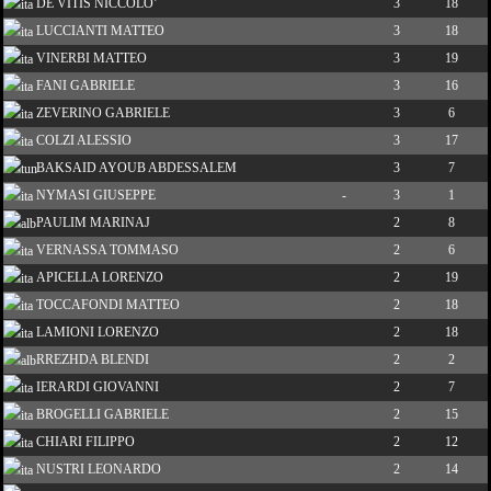
DE VITIS NICCOLO’
3
18
LUCCIANTI MATTEO
3
18
VINERBI MATTEO
3
19
FANI GABRIELE
3
16
ZEVERINO GABRIELE
3
6
COLZI ALESSIO
3
17
BAKSAID AYOUB ABDESSALEM
3
7
NYMASI GIUSEPPE
-
3
1
PAULIM MARINAJ
2
8
VERNASSA TOMMASO
2
6
APICELLA LORENZO
2
19
TOCCAFONDI MATTEO
2
18
LAMIONI LORENZO
2
18
RREZHDA BLENDI
2
2
IERARDI GIOVANNI
2
7
BROGELLI GABRIELE
2
15
CHIARI FILIPPO
2
12
NUSTRI LEONARDO
2
14