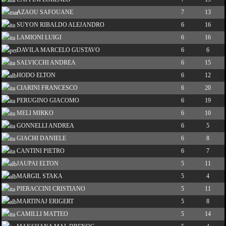
AZAOU SAFOUANE
7
13
SUYON RIBALDO ALEJANDRO
6
16
LAMIONI LUIGI
6
16
DAVILA MARCELO GUSTAVO
6
6
SALVICCHI ANDREA
6
15
HODO ELTON
6
12
CIARINI FRANCESCO
6
20
PERUGINO GIACOMO
6
19
MELI MIRKO
6
10
GONNELLI ANDREA
6
5
GIACHI DANIELE
6
8
CANTINI PIETRO
6
7
JAUPAI ELTON
5
11
MARGIL STAKA
5
4
PIERACCINI CRISTIANO
5
11
MARTINAJ ERIGERT
5
8
CAMILLI MATTEO
5
14