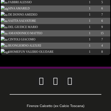
FABBRI ALESSIO
1
5
SINA AMARILD
1
6
DE DONNO AMEDEO
1
7
SAITTA SALVATORE
1
6
DEL GIUDICE MARIO
1
9
AMANDONICO MATTEO
1
15
CINTOLI GIACOMO
1
7
BUONGIORNO ALEXJEI
1
4
SHOMEFUN VALERIO OLUDARE
1
8
Firenze Calcetto (ex Calcio Toscana)