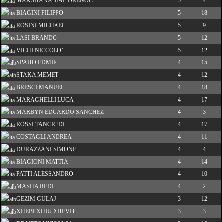
MAKSHANA MAL DRENOC
5
4
BIAGINI FILIPPO
5
18
ROSINI MICHAEL
5
9
LASI BRANDO
5
12
VICHI NICCOLO’
5
12
SPAHO EDMIR
4
15
STAKA MEMET
4
12
BRESCI MANUEL
4
18
MARAGHELLI LUCA
4
17
MARBYN EDGARDO SANCHEZ
4
3
ROSSI TANCREDI
4
17
COSTAGLI ANDREA
4
11
DURAZZANI SIMONE
4
4
BIAGIONI MATTIA
4
14
PATTI ALESSANDRO
4
10
MASHA REDI
4
2
GEZIM GULAJ
3
12
XHEBEXHIU XHEVIT
3
3