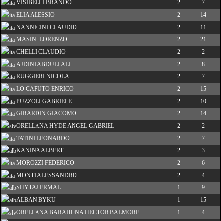
VISIBELLI BRANDO
2
7
ELIA ALESSIO
2
14
NANNICINI CLAUDIO
2
11
MASINI LORENZO
2
21
CHELLI CLAUDIO
2
2
AJDINI ABDULI ALI
2
8
RUGGIERI NICOLA
2
7
LO CAPUTO ENRICO
2
15
PUZZOLI GABRIELE
2
10
GIRARDIN GIACOMO
2
14
ORELLANA HYDE ANGEL GABRIEL
2
2
TATINI LEONARDO
2
7
KANINA ALBERT
2
3
MOROZZI FEDERICO
2
6
MONTI ALESSANDRO
2
4
SHYTAJ ERMAL
1
9
ALBAN BYKU
1
15
ORELLANA BARAHONA HECTOR BALMORE
1
4