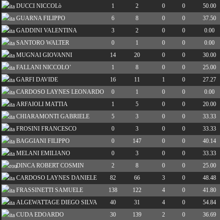
DUCCI NICCOLò
1
2
0
0
50.00
GUARNA FILIPPO
6
8
0
0
37.50
GADDINI VALENTINA
3
2
0
0
0.00
SANTORO WALTER
0
1
0
0
0.00
MUGNAI GIOVANNI
14
20
0
0
30.00
FALLANI NICCOLO’
1
8
0
0
25.00
GARFI DAVIDE
16
11
1
0
27.27
CARDOSO LAYNES LEONARDO
0
1
0
0
0.00
ARFAIOLI MATTIA
1
5
0
0
20.00
CHIARAMONTI GABRIELE
5
3
0
0
33.33
FROSINI FRANCESCO
0
3
0
0
33.33
BAGGIANI FILIPPO
0
147
0
0
40.14
MELANI EMILIANO
0
3
0
0
33.33
DINCA ROBERT COSMIN
2
8
0
0
25.00
CARDOSO LAYNES DANIELE
82
66
3
0
48.48
FRASSINETTI SAMUELE
138
122
4
0
41.80
ALGEWATTAGE DIEGO SILVA
40
31
4
0
54.84
CUDA EDOARDO
30
139
2
0
36.69