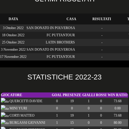
DATA
CASA
RISULTATI
3 Ottobre 2022
SAN DONATO IN POLVEROSA
-
18 Ottobre 2022
FC PUTTANTOUR
-
25 Ottobre 2022
LATIN BROTHERS
-
3 Novembre 2022
SAN DONATO IN POLVEROSA
-
17 Novembre 2022
FC PUTTANTOUR
-
STATISTICHE 2022-23
GIOCATORE
GOAL
PRESENZE
GIALLI
ROSSI
WIN RATIO
QUERCETTI DAVIDE
0
19
1
0
73.68
MINI YURI
0
0
0
0
0.00
CORTI MATTEO
1
19
1
0
73.68
BURGASSI GIOVANNI
1
15
0
0
80.00