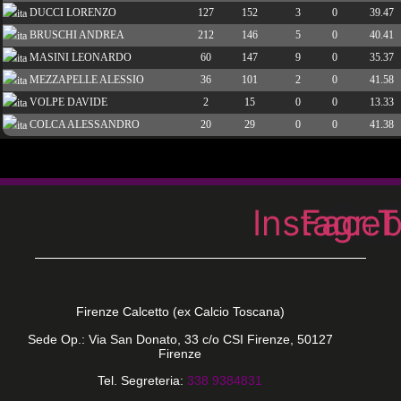
DUCCI LORENZO
127
152
3
0
39.47
BRUSCHI ANDREA
212
146
5
0
40.41
MASINI LEONARDO
60
147
9
0
35.37
MEZZAPELLE ALESSIO
36
101
2
0
41.58
VOLPE DAVIDE
2
15
0
0
13.33
COLCA ALESSANDRO
20
29
0
0
41.38
Instagra
Face
T
Firenze Calcetto (ex Calcio Toscana)
Sede Op.: Via San Donato, 33 c/o CSI Firenze, 50127
Firenze
Tel. Segreteria:
338 9384831