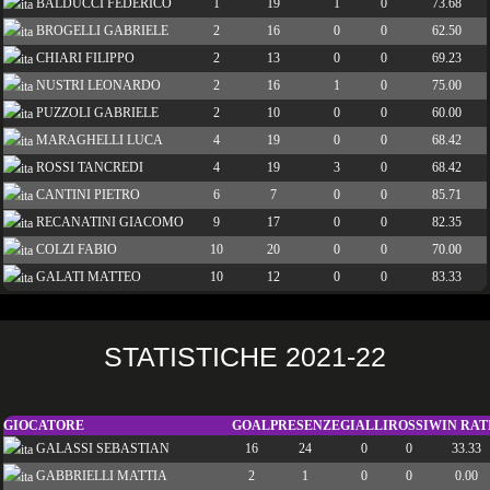
BALDUCCI FEDERICO
1
19
1
0
73.68
BROGELLI GABRIELE
2
16
0
0
62.50
CHIARI FILIPPO
2
13
0
0
69.23
NUSTRI LEONARDO
2
16
1
0
75.00
PUZZOLI GABRIELE
2
10
0
0
60.00
MARAGHELLI LUCA
4
19
0
0
68.42
ROSSI TANCREDI
4
19
3
0
68.42
CANTINI PIETRO
6
7
0
0
85.71
RECANATINI GIACOMO
9
17
0
0
82.35
COLZI FABIO
10
20
0
0
70.00
GALATI MATTEO
10
12
0
0
83.33
STATISTICHE 2021-22
GIOCATORE
GOAL
PRESENZE
GIALLI
ROSSI
WIN RAT
GALASSI SEBASTIAN
16
24
0
0
33.33
GABBRIELLI MATTIA
2
1
0
0
0.00