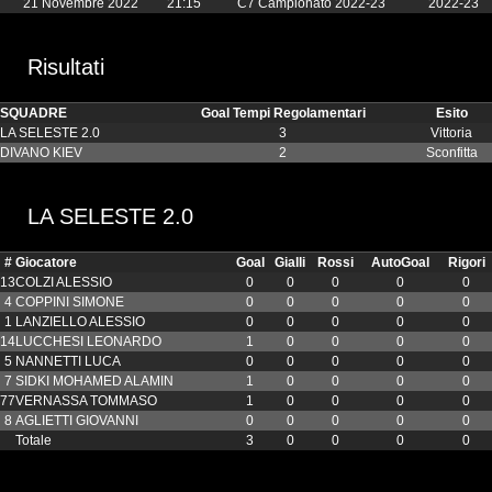
21 Novembre 2022
21:15
C7 Campionato 2022-23
2022-23
Risultati
SQUADRE
Goal Tempi Regolamentari
Esito
LA SELESTE 2.0
3
Vittoria
DIVANO KIEV
2
Sconfitta
LA SELESTE 2.0
#
Giocatore
Goal
Gialli
Rossi
AutoGoal
Rigori
13
COLZI ALESSIO
0
0
0
0
0
4
COPPINI SIMONE
0
0
0
0
0
1
LANZIELLO ALESSIO
0
0
0
0
0
14
LUCCHESI LEONARDO
1
0
0
0
0
5
NANNETTI LUCA
0
0
0
0
0
7
SIDKI MOHAMED ALAMIN
1
0
0
0
0
77
VERNASSA TOMMASO
1
0
0
0
0
8
AGLIETTI GIOVANNI
0
0
0
0
0
Totale
3
0
0
0
0