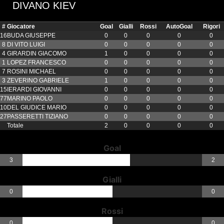
DIVANO KIEV
#
Giocatore
Goal
Gialli
Rossi
AutoGoal
Rigori
16
BUDA GIUSEPPE
0
0
0
0
0
8
DI VITO LUIGI
0
0
0
0
0
4
GIRARDIN GIACOMO
1
0
0
0
0
1
LOPEZ FRANCESCO
0
0
0
0
0
7
ROSINI MICHAEL
0
0
0
0
0
3
ZEVERINO GABRIELE
1
0
0
0
0
15
IERARDI GIOVANNI
0
0
0
0
0
77
MARINO PAOLO
0
0
0
0
0
10
DEL GIUDICE MARIO
0
0
0
0
0
27
PASSERETTI TIZIANO
0
0
0
0
0
Totale
2
0
0
0
0
Goal
3
2
Gialli
0
0
Rossi
0
0