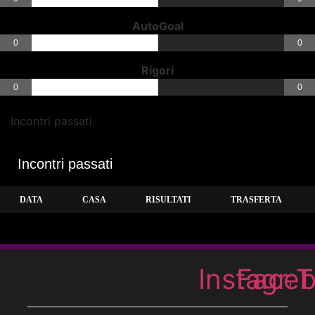
AutoGoal
0
0
Rigori
0
0
Incontri passati
Incontri passati
DATA
CASA
RISULTATI
TRASFERTA
Instagra
Face
T