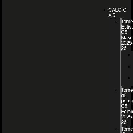
CALCIO
A 5
Torn
Estiv
C5
Masch
2025
26
Torn
di
prima
C5
Femm
2025
26
Torn