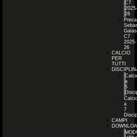
C7
2025
26
Preca
Sebas
Galas
C7
2025-
26
CALCIO
PER
TUTTI
DISCIPLI
Calci
a
5
Disci
Calci
a
7
Discip
CAMPI
DOWNLO
MOD