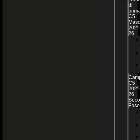
di
prim
C5
Masc
2025
26
Camp
C5
2025
26
Seco
Fase