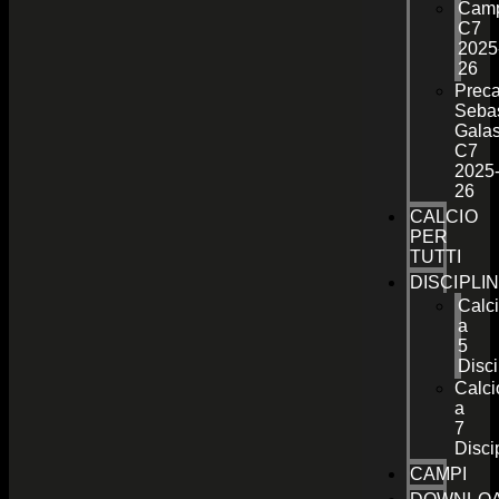
Camp
C7
2025
26
Prec
Sebas
Galas
C7
2025
26
CALCIO
PER
TUTTI
DISCIPLI
Calc
a
5
Disci
Calci
a
7
Disci
CAMPI