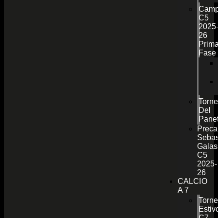
Camp
C5
2025
26
Prim
Fase
Torn
Del
Pane
Preca
Sebas
Galas
C5
2025-
26
CALCIO
A 7
Torn
Estiv
C7