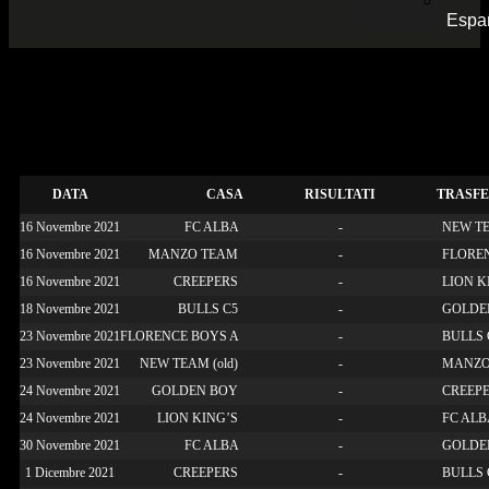
Espa
CALENDARIO
CAMPIONATO C5 GIR. A
DATA
CASA
RISULTATI
TRASF
16 Novembre 2021
FC ALBA
-
NEW TE
16 Novembre 2021
MANZO TEAM
-
FLOREN
16 Novembre 2021
CREEPERS
-
LION K
18 Novembre 2021
BULLS C5
-
GOLDE
23 Novembre 2021
FLORENCE BOYS A
-
BULLS 
23 Novembre 2021
NEW TEAM (old)
-
MANZO
24 Novembre 2021
GOLDEN BOY
-
CREEP
24 Novembre 2021
LION KING’S
-
FC ALB
30 Novembre 2021
FC ALBA
-
GOLDE
1 Dicembre 2021
CREEPERS
-
BULLS 