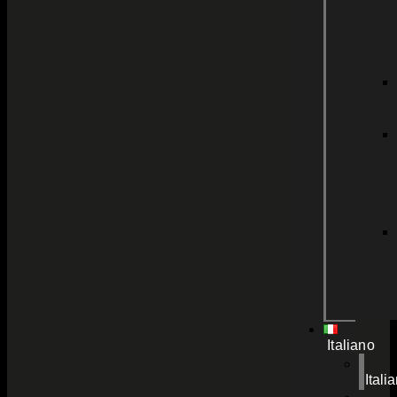
Italiano
Itali