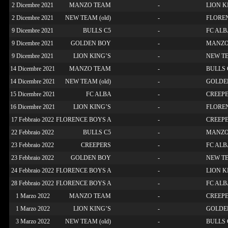
2 Dicembre 2021
MANZO TEAM
-
LION K
2 Dicembre 2021
NEW TEAM (old)
-
FLOREN
9 Dicembre 2021
BULLS C5
-
FC ALB
9 Dicembre 2021
GOLDEN BOY
-
MANZO
9 Dicembre 2021
LION KING’S
-
NEW TE
14 Dicembre 2021
MANZO TEAM
-
BULLS 
14 Dicembre 2021
NEW TEAM (old)
-
GOLDE
15 Dicembre 2021
FC ALBA
-
CREEP
16 Dicembre 2021
LION KING’S
-
FLOREN
17 Febbraio 2022
FLORENCE BOYS A
-
CREEP
22 Febbraio 2022
BULLS C5
-
MANZO
23 Febbraio 2022
CREEPERS
-
FC ALB
23 Febbraio 2022
GOLDEN BOY
-
NEW TE
24 Febbraio 2022
FLORENCE BOYS A
-
LION K
28 Febbraio 2022
FLORENCE BOYS A
-
FC ALB
1 Marzo 2022
MANZO TEAM
-
CREEP
1 Marzo 2022
LION KING’S
-
GOLDE
3 Marzo 2022
NEW TEAM (old)
-
BULLS 