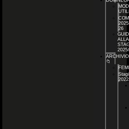
DOWNLO
MOD
UTIL
COM
2025
26
GUID
ALLA
STA
2025
ARCHIVIO
📁
FEM
Stag
2022