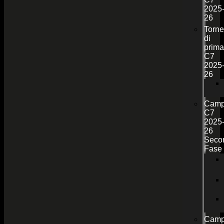
2025
26
Torn
di
prima
C7
2025
26
Camp
C7
2025
26
Seco
Fase
Camp