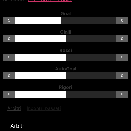
Goal
5
6
Gialli
0
0
Rossi
0
0
AutoGoal
0
0
Rigori
0
0
Arbitri
Incontri passati
Arbitri