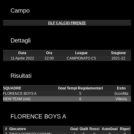
Campo
DLF CALCIO FIRENZE
Dettagli
Data
Ora
League
Stagione
11 Aprile 2022
22:00
CAMPIONATO C5
2021-22
Risultati
SQUADRE
Goal Tempi Regolamentari
Esito
FLORENCE BOYS A
5
Sconfitta
NEW TEAM (old)
6
Vittoria
FLORENCE BOYS A
#
Giocatore
Goal
Gialli
Rossi
AutoGoal
Rigori