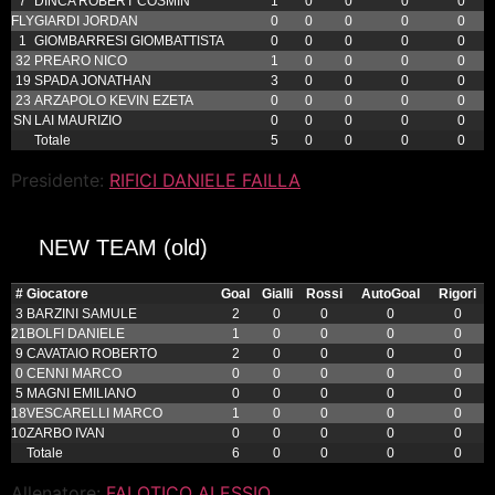
7
DINCA ROBERT COSMIN
1
0
0
0
0
FLY
GIARDI JORDAN
0
0
0
0
0
1
GIOMBARRESI GIOMBATTISTA
0
0
0
0
0
32
PREARO NICO
1
0
0
0
0
19
SPADA JONATHAN
3
0
0
0
0
23
ARZAPOLO KEVIN EZETA
0
0
0
0
0
SN
LAI MAURIZIO
0
0
0
0
0
Totale
5
0
0
0
0
Presidente:
RIFICI DANIELE FAILLA
NEW TEAM (old)
#
Giocatore
Goal
Gialli
Rossi
AutoGoal
Rigori
3
BARZINI SAMULE
2
0
0
0
0
21
BOLFI DANIELE
1
0
0
0
0
9
CAVATAIO ROBERTO
2
0
0
0
0
0
CENNI MARCO
0
0
0
0
0
5
MAGNI EMILIANO
0
0
0
0
0
18
VESCARELLI MARCO
1
0
0
0
0
10
ZARBO IVAN
0
0
0
0
0
Totale
6
0
0
0
0
Allenatore:
FALOTICO ALESSIO