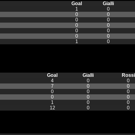
Goal
Gialli
1
0
0
0
0
0
0
0
0
0
0
0
1
0
Goal
Gialli
Rossi
4
0
0
7
0
0
0
0
0
0
0
0
1
0
0
12
0
0
Goal