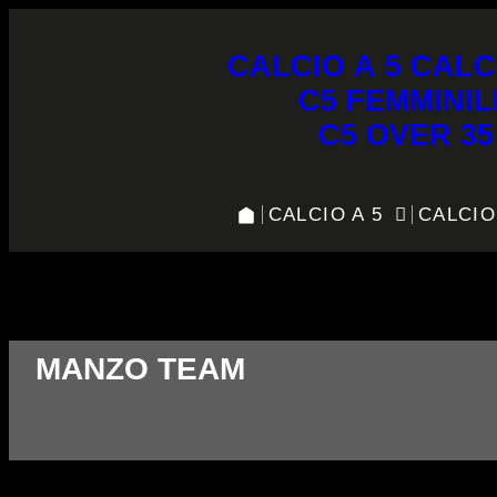
CALCIO A 5
CALC
C5 FEMMINIL
C5 OVER 35
CALCIO A 5
CALCIO
Manzo Team vs New Team
MANZO TEAM