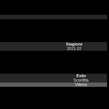
Stagione
2021-22
Esito
Sconfitta
Vittoria