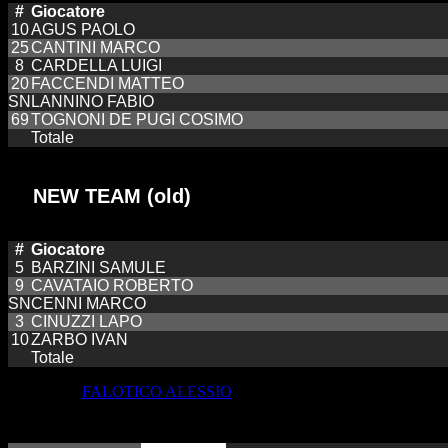
#
Giocatore
10
AGUS PAOLO
25
CANTINI MARCO
8
CARDELLA LUIGI
20
FACCENDI MATTEO
SN
LANNINO FABIO
69
TOGNONI DE PUGI COSIMO
Totale
NEW TEAM (old)
#
Giocatore
5
BARZINI SAMULE
9
CAVATAIO ROBERTO
SN
CENNI MARCO
3
CINUZZI LAPO
10
ZARBO IVAN
Totale
Allenatore:
FALOTICO ALESSIO