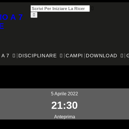
IO A 7
E
 A 7
DISCIPLINARE
CAMPI
DOWNLOAD
5 Aprile 2022
21:30
Anteprima