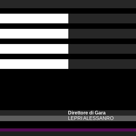
Gialli
Rossi
AutoGoal
Rigori
Direttore di Gara
LEPRI ALESSANRO