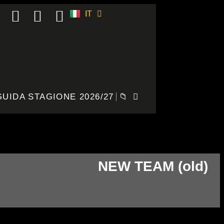
IT
ES
GUIDA STAGIONE 2026/27
📁
NEW TEAM (old)