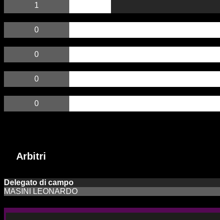
1
0
0
0
0
Arbitri
Incontri passati
Arbitri
Delegato di campo
MASINI LEONARDO