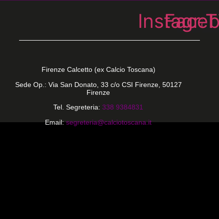
Instagra
Face
T
Firenze Calcetto (ex Calcio Toscana)
Sede Op.: Via San Donato, 33 c/o CSI Firenze, 50127
Firenze
Tel. Segreteria:
338 9384831
Email:
segreteria@calciotoscana.it