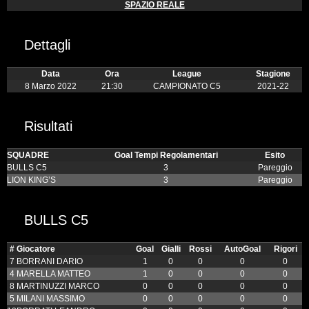
SPAZIO REALE
Dettagli
Data
Ora
League
Stagione
8 Marzo 2022
21:30
CAMPIONATO C5
2021-22
Risultati
SQUADRE
Goal Tempi Regolamentari
Esito
BULLS C5
3
Pareggio
LION KING’S
3
Pareggio
BULLS C5
#
Giocatore
Goal
Gialli
Rossi
AutoGoal
Rigori
7
BORRANI DARIO
1
0
0
0
0
4
MARELLA MATTEO
1
0
0
0
0
8
MARTINUZZI MARCO
0
0
0
0
0
5
MILANI MASSIMO
0
0
0
0
0