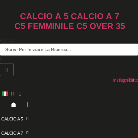
Vai
al
CALCIO A 5
CALCIO A 7
contenuto
C5 FEMMINILE
C5 OVER 35
Cerca
Instagram
Faceboo
Tikt
IT
ES
CALCIO A 5
CALCIO A 7