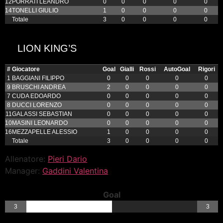
12
PORRATI LEANDRO
0
0
0
0
0
14
TONELLI GIULIO
1
0
0
0
0
Totale
3
0
0
0
0
LION KING’S
#
Giocatore
Goal
Gialli
Rossi
AutoGoal
Rigori
1
BAGGIANI FILIPPO
0
0
0
0
0
9
BRUSCHI ANDREA
2
0
0
0
0
7
CUDA EDOARDO
0
0
0
0
0
8
DUCCI LORENZO
0
0
0
0
0
11
GALASSI SEBASTIAN
0
0
0
0
0
10
MASINI LEONARDO
0
0
0
0
0
16
MEZZAPELLE ALESSIO
1
0
0
0
0
Totale
3
0
0
0
0
Allenatore:
Pieri Dario
Manager:
Gaddini Valentina
Goal
3
3