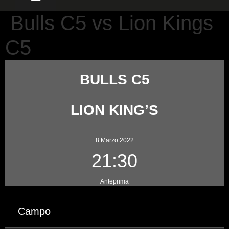
Bulls C5 vs Lion Kings
C5
BULLS C5
LION KING’S
8 Marzo 2022
21:30
Anteprima
Campo