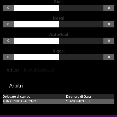
Gialli
0
0
Rossi
0
0
AutoGoal
0
0
Rigori
0
0
Arbitri
Incontri passati
Arbitri
Delegato di campo
Direttore di Gara
AURICCHIO GIACOMO
STANO MICHELE