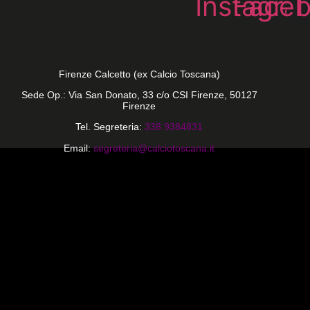
Instagra
Face
T
Firenze Calcetto (ex Calcio Toscana)
Sede Op.: Via San Donato, 33 c/o CSI Firenze, 50127
Firenze
Tel. Segreteria:
338 9384831
Email:
segreteria@calciotoscana.it