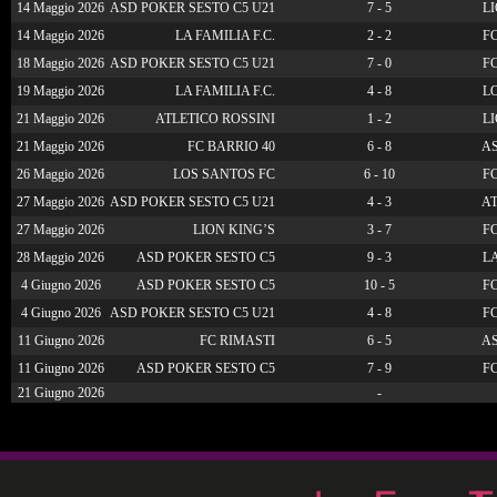
14 Maggio 2026
ASD POKER SESTO C5 U21
7 - 5
LI
14 Maggio 2026
LA FAMILIA F.C.
2 - 2
FC
18 Maggio 2026
ASD POKER SESTO C5 U21
7 - 0
FC
19 Maggio 2026
LA FAMILIA F.C.
4 - 8
LO
21 Maggio 2026
ATLETICO ROSSINI
1 - 2
LI
21 Maggio 2026
FC BARRIO 40
6 - 8
AS
26 Maggio 2026
LOS SANTOS FC
6 - 10
FC
27 Maggio 2026
ASD POKER SESTO C5 U21
4 - 3
AT
27 Maggio 2026
LION KING’S
3 - 7
FC
28 Maggio 2026
ASD POKER SESTO C5
9 - 3
LA
4 Giugno 2026
ASD POKER SESTO C5
10 - 5
FC
4 Giugno 2026
ASD POKER SESTO C5 U21
4 - 8
FC
11 Giugno 2026
FC RIMASTI
6 - 5
AS
11 Giugno 2026
ASD POKER SESTO C5
7 - 9
FC
21 Giugno 2026
-