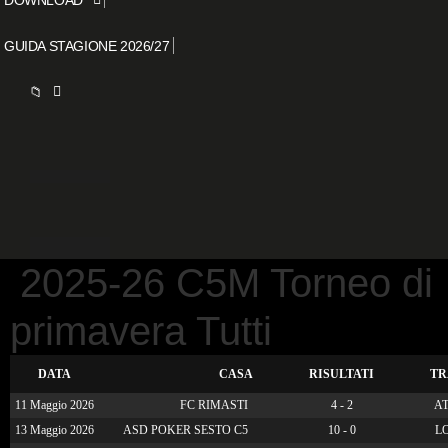
GUIDA STAGIONE 2026/27
📁
2025-26 C5M Torneo di
primavera Tutti
DATA
CASA
RISULTATI
TR
11 Maggio 2026
FC RIMASTI
4 - 2
AT
13 Maggio 2026
ASD POKER SESTO C5
10 - 0
LO