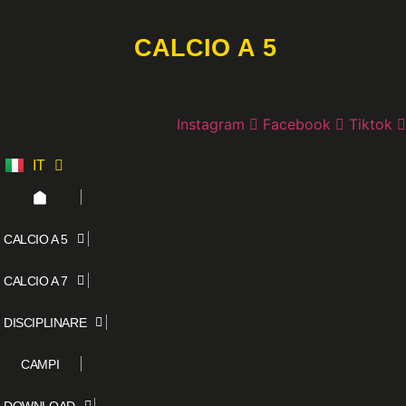
Vai
al
CALCIO A 5
contenuto
Instagram
Facebook
Tiktok
IT
ES
CALCIO A 5
CALCIO A 7
DISCIPLINARE
CAMPI
DOWNLOAD