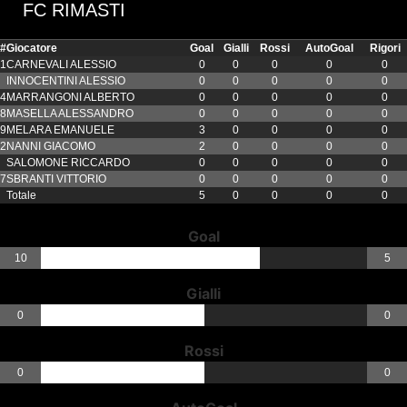
FC RIMASTI
#
Giocatore
Goal
Gialli
Rossi
AutoGoal
Rigori
1
CARNEVALI ALESSIO
0
0
0
0
0
INNOCENTINI ALESSIO
0
0
0
0
0
4
MARRANGONI ALBERTO
0
0
0
0
0
8
MASELLA ALESSANDRO
0
0
0
0
0
9
MELARA EMANUELE
3
0
0
0
0
2
NANNI GIACOMO
2
0
0
0
0
SALOMONE RICCARDO
0
0
0
0
0
7
SBRANTI VITTORIO
0
0
0
0
0
Totale
5
0
0
0
0
Goal
10
5
Gialli
0
0
Rossi
0
0