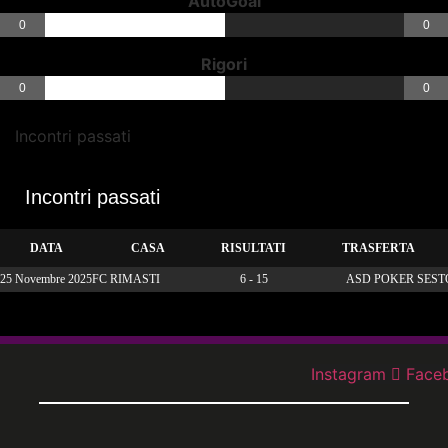
AutoGoal
0
0
Rigori
0
0
Incontri passati
Incontri passati
DATA
CASA
RISULTATI
TRASFERTA
25 Novembre 2025
FC RIMASTI
6 - 15
ASD POKER SEST
Instagram
Face