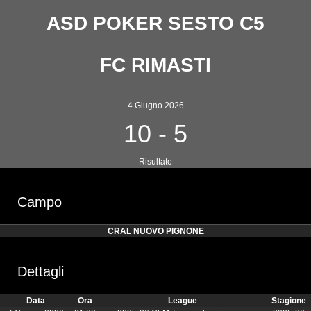
ASD POKER SESTO C5
FC RIMASTI
4 Giugno 2026
10
-
5
Risultato
Campo
CRAL NUOVO PIGNONE
Dettagli
Data
Ora
League
Stagione