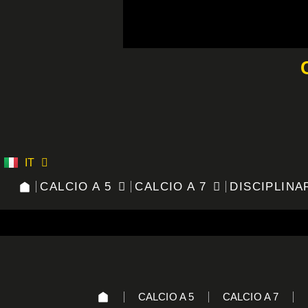
Vai
al
contenuto
IT
ES
CALCIO A 5
CALCIO A 7
DISCIPLINA
CALCIO A 5
CALCIO A 7