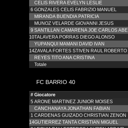
CELIS RIVERA EVELYN LESLIE
6
GONZALES CELIS FABRIZIO MANUEL
MIRANDA BUENDIA PATRICIA
MUNOZ VELARDE GIOVANNI JESUS
9
SANTILLAN CAMARENA JOE CARLOS ABE
10
TALAVERA PORRAS DIEGO ALONSO
YUPANQUI MAMANI DAVID IVAN
14
ZAVALA FORTES STIVEN RAUL ROBERTO
REYES TITO ANA CRISTINA
Totale
FC BARRIO 40
#
Giocatore
5
ARONE MARTINEZ JUNIOR MOISES
CANCHANAYA JONATHAN FABIAN
1
CARDENAS GUIZADO CHRISTIAN ZENON
14
GUTIERREZ TANTA CRISTIAN MIGUEL