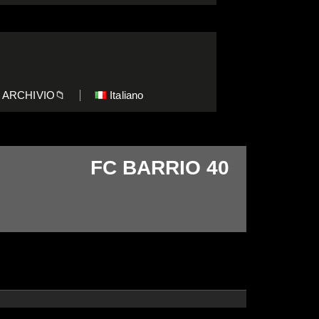
ARCHIVIO📁
Italiano
FC BARRIO 40