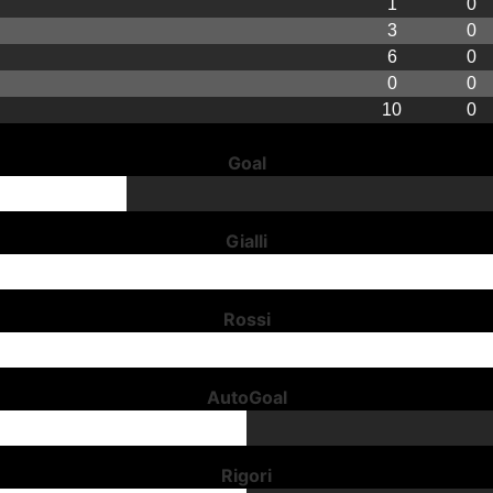
1
0
3
0
6
0
0
0
10
0
Goal
Gialli
Rossi
AutoGoal
Rigori