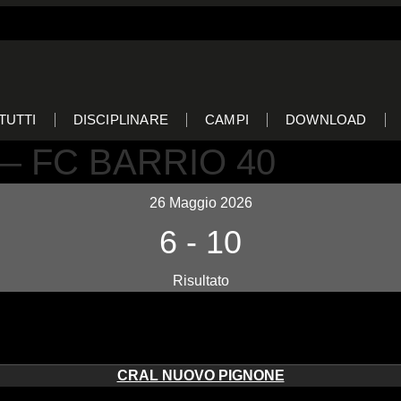
TUTTI
DISCIPLINARE
CAMPI
DOWNLOAD
— FC BARRIO 40
26 Maggio 2026
6
-
10
Risultato
CRAL NUOVO PIGNONE