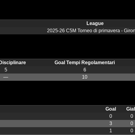
League
2025-26 C5M Torneo di primavera - Giro
Disciplinare
Goal Tempi Regolamentari
5
6
—
10
Goal
Gial
0
0
3
0
1
0