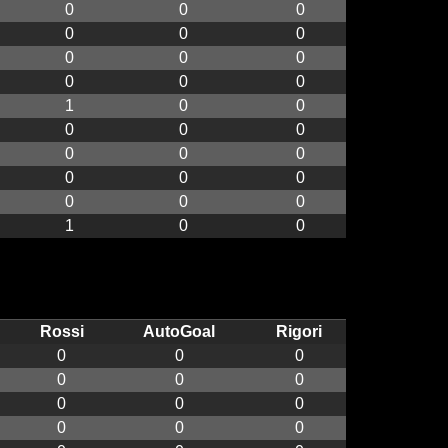
0
0
0
0
0
0
0
0
0
0
0
0
1
0
0
0
0
0
0
0
0
0
0
0
0
0
0
1
0
0
Rossi
AutoGoal
Rigori
0
0
0
0
0
0
0
0
0
0
0
0