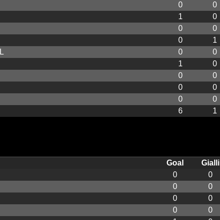
0
0
1
0
0
0
0
1
L
0
0
1
0
0
0
0
0
0
0
6
1
Goal
Gialli
0
0
0
0
0
0
0
0