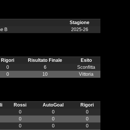
Stagione
ne B
2025-26
Rigori
Risultato Finale
Esito
0
6
Sconfitta
0
10
Vittoria
li
Rossi
AutoGoal
Rigori
0
0
0
0
0
0
0
0
0