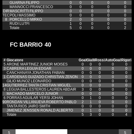
GUARNA FILIPPO
0
0
0
0
0
MANNOCCI FRANCESCO
0
0
0
0
0
DIR
MASCRITTI FILIPPO
0
0
0
0
0
TEC
POLI MASSIMO
0
0
0
0
0
8
PORCELLO MIRKO
2
0
0
0
0
RUDI LUTFI
1
0
0
0
0
Totale
5
0
0
0
2
FC BARRIO 40
#
Giocatore
Goal
Gialli
Rossi
AutoGoal
Rigori
5
ARONE MARTINEZ JUNIOR MOISES
0
0
0
0
0
3
CABRERA LEGUIA EDGAR
0
0
0
0
0
CANCHANAYA JONATHAN FABIAN
0
0
0
0
0
1
CARDENAS GUIZADO CHRISTIAN ZENON
0
0
0
0
0
GILIO MUNOZ LEONARDO
0
0
0
0
0
14
GUTIERREZ TANTA CRISTIAN MIGUEL
0
0
0
0
0
8
LEGUIA BALLESTEROS LAUREN ABDAIR
3
0
0
0
0
MACHADO MARCELO JUNIOR
0
0
0
0
0
6
PORRAS AGUILAR YERSI JOHAN
0
1
0
0
0
90
RONDAN VILLANUEVA ROBERTO PABLO
2
1
0
0
0
TANTA RIOS JAIRO SMITH
0
0
0
0
0
JIMENEZ JENSSEN RONALD ALBERTO
0
1
0
0
0
Totale
5
3
0
0
4
Goal
5
5