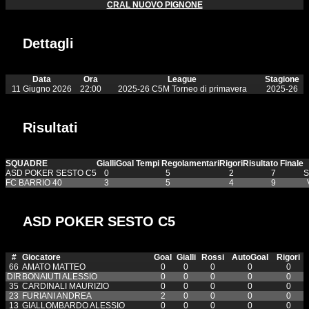
CRAL NUOVO PIGNONE
Dettagli
Data
Ora
League
Stagione
11 Giugno 2026
22:00
2025-26 C5M Torneo di primavera
2025-26
Risultati
SQUADRE
Gialli
Goal Tempi Regolamentari
Rigori
Risultato Finale
ASD POKER SESTO C5
0
5
2
7
S
FC BARRIO 40
3
5
4
9
ASD POKER SESTO C5
#
Giocatore
Goal
Gialli
Rossi
AutoGoal
Rigori
66
AMATO MATTEO
0
0
0
0
0
DIR
BONAIUTI ALESSIO
0
0
0
0
0
35
CARDINALI MAURIZIO
0
0
0
0
0
23
FURIANI ANDREA
2
0
0
0
0
13
GIALLOMBARDO ALESSIO
0
0
0
0
0