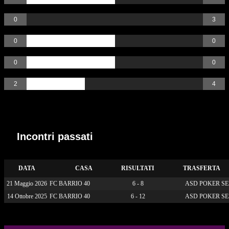
Gialli
0
3
Rossi
0
0
AutoGoal
0
0
Rigori
2
4
Incontri passati
Incontri passati
DATA
CASA
RISULTATI
TRASFERTA
21 Maggio 2026
FC BARRIO 40
6 - 8
ASD POKER SE
14 Ottobre 2025
FC BARRIO 40
6 - 12
ASD POKER SE