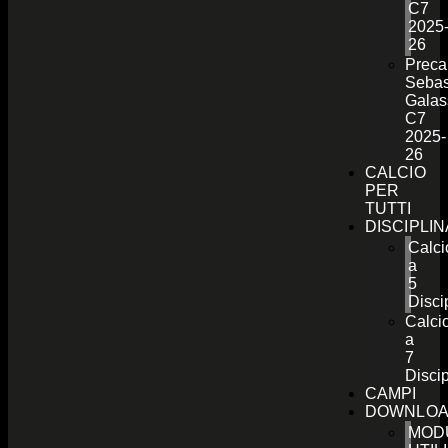
C7
2025
26
Preca
Sebas
Galas
C7
2025-
26
CALCIO
PER
TUTTI
DISCIPLI
Calci
a
5
Disci
Calci
a
7
Discip
CAMPI
DOWNLO
MOD