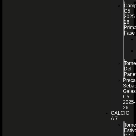
Camp
C5
2025
26
Prim
Fase
Torn
Del
Pane
Preca
Sebas
Galas
C5
2025-
26
CALCIO
A 7
Torn
Estiv
C7