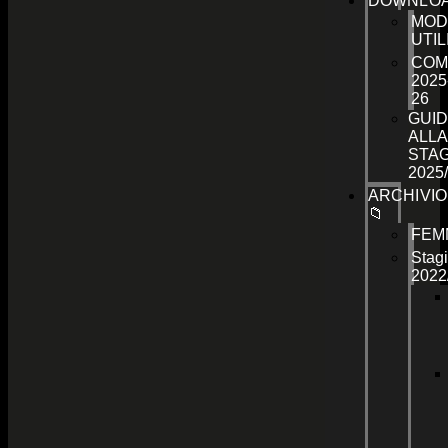
DOWNLO
MOD
UTIL
COM
2025
26
GUID
ALLA
STA
2025
ARCHIVIO
📁
FEM
Stag
2022