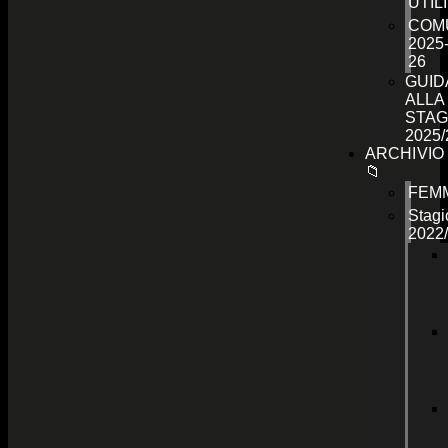
UTILI
COMU
2025
26
GUID
ALLA
STAG
2025/
ARCHIVIO
📁
FEMM
Stagi
2022