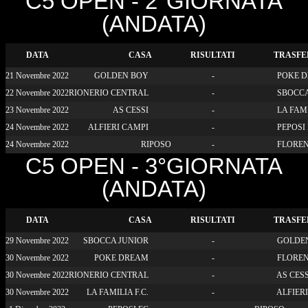
C5 OPEN - 2°GIORNATA
(ANDATA)
DATA
CASA
RISULTATI
TRASFE
21 Novembre 2022
GOLDEN BOY
-
POKE 
22 Novembre 2022
RIONERIO CENTRAL
-
SBOCCA
23 Novembre 2022
AS CESSI
-
LA FAMI
24 Novembre 2022
ALFIERI CAMPI
-
PEPOSI
24 Novembre 2022
RIPOSO
-
FLOREN
C5 OPEN - 3°GIORNATA
(ANDATA)
DATA
CASA
RISULTATI
TRASFE
29 Novembre 2022
SBOCCA JUNIOR
-
GOLDE
30 Novembre 2022
POKE DREAM
-
FLOREN
30 Novembre 2022
RIONERIO CENTRAL
-
AS CESS
30 Novembre 2022
LA FAMILIA F.C.
-
ALFIER