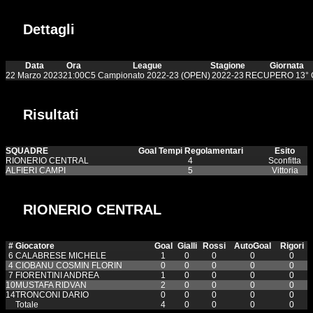
Dettagli
Data
Ora
League
Stagione
Giornata
22 Marzo 2023
21:00
C5 Campionato 2022-23 (OPEN)
2022-23
RECUPERO 13° 
Risultati
SQUADRE
Goal Tempi Regolamentari
Esito
RIONERIO CENTRAL
4
Sconfitta
ALFIERI CAMPI
5
Vittoria
RIONERIO CENTRAL
#
Giocatore
Goal
Gialli
Rossi
AutoGoal
Rigori
6
CALABRESE MICHELE
1
0
0
0
0
4
CIOBANU COSMIN FLORIN
0
0
0
0
0
7
FIORENTINI ANDREA
1
0
0
0
0
10
MUSTAFA RIDVAN
2
0
0
0
0
14
TRONCONI DARIO
0
0
0
0
0
Totale
4
0
0
0
0