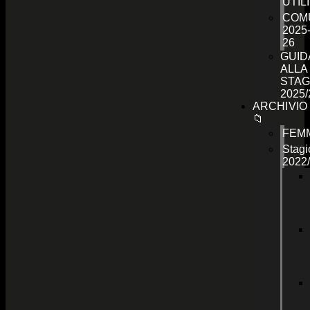
UTILI
COMU
2025
26
GUID
ALLA
STAG
2025/
ARCHIVIO
📁
FEMM
Stagi
2022