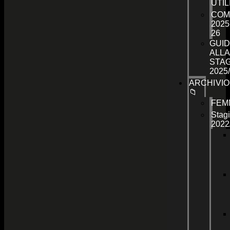
UTIL
COM
2025
26
GUID
ALLA
STA
2025
ARCHIVIO
📁
FEM
Stag
2022