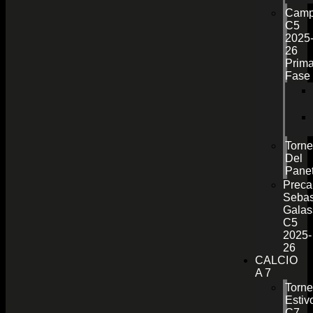
Camp
C5
2025
26
Prim
Fase
Torn
Del
Pane
Preca
Sebas
Galas
C5
2025-
26
CALCIO
A 7
Torn
Estiv
C7