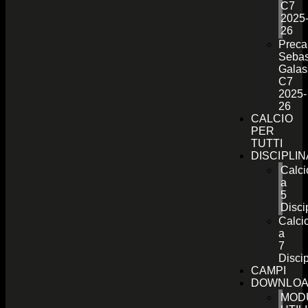
C7
2025
26
Preca
Sebas
Galas
C7
2025-
26
CALCIO
PER
TUTTI
DISCIPLI
Calci
a
5
Disci
Calci
a
7
Discip
CAMPI
DOWNLO
MOD