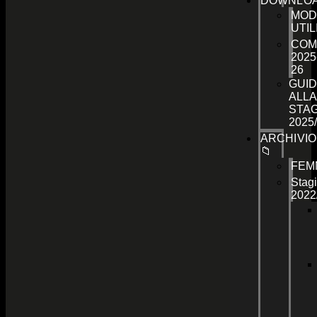
DOWNLO
MOD
UTIL
COM
2025
26
GUID
ALLA
STA
2025
ARCHIVIO
📁
FEM
Stag
2022