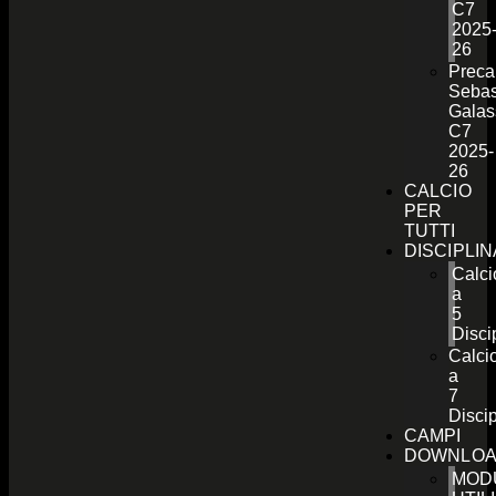
C7
2025
26
Preca
Sebas
Galas
C7
2025-
26
CALCIO
PER
TUTTI
DISCIPLI
Calci
a
5
Disci
Calci
a
7
Discip
CAMPI
DOWNLO
MOD