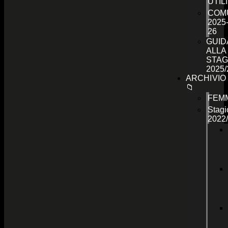
UTILI
COMU
2025
26
GUID
ALLA
STAG
2025/
ARCHIVIO
📁
FEMM
Stagi
2022