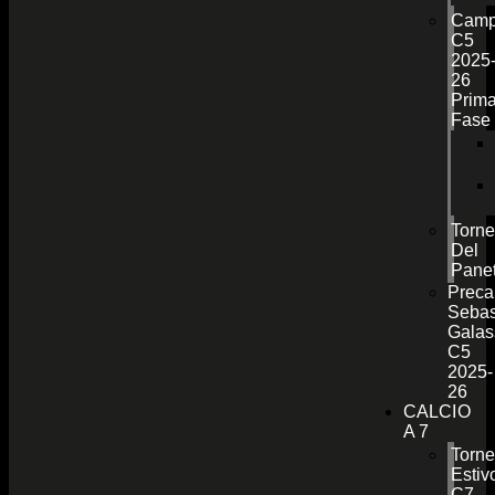
Camp
C5
2025
26
Prim
Fase
Torn
Del
Pane
Preca
Sebas
Galas
C5
2025-
26
CALCIO
A 7
Torn
Estiv
C7