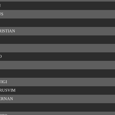
N
US
ISTIAN
O
IGI
 RUSVIM
ERNAN