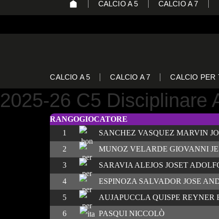
CALCIO A 5
CALCIO A 7
CALCIO A 5
CALCIO A 7
CALCIO PER 
2025-26 C5 Disciplinare
RANGO
GIOCATORE
1
SANCHEZ VASQUEZ MARVIN JO
2
MUNOZ VELARDE GIOVANNI JE
3
SARAVIA ALEJOS JOSET ADOLF
4
ESPINOZA SALVADOR JOSE AN
5
AUJAPUCCLA QUISPE REYNER
6
PASQUI NICCOLÒ