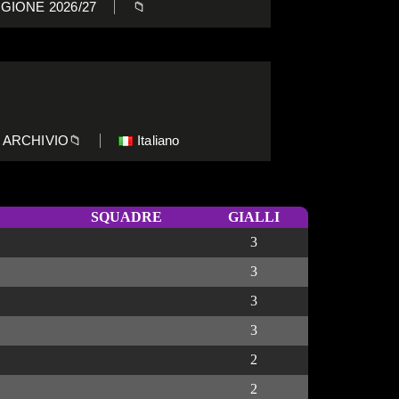
GIONE 2026/27
📁
ARCHIVIO📁
Italiano
SQUADRE
GIALLI
3
3
3
3
2
2