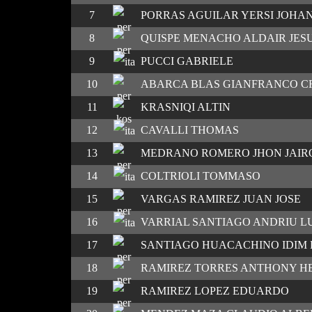
7
PORRAS AGUILAR YERSI JOHA
8
QUISPE MENACHO ALDAIR JES
9
PUCCI GABRIELE
10
ABARCA BLAS GIANFRANCO CR
11
KRASNIQI ALTIN
12
CAVALLI THOMAS
13
MEDRANO ROMERO JHON JAIR
14
COLTRIOLI TOMMASO
15
VARGAS RAMIREZ JUAN JOSE
16
VARRIAL SANTIAGO ANDRIU LU
17
SANTIAGO HUACACHINO IDIM
18
RAMIREZ TORRES ANTHONY H
19
RAMIREZ LOPEZ EDUARDO