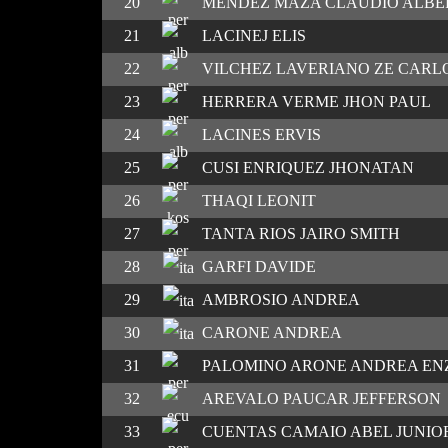
20
MENDEZ MAZA CLAUDIO ALBE
21
LACINEJ ELIS
22
VILCHEZ LAVERIANO ZE CARL
23
HERRERA VERME JHON PAUL
24
LACINES ERVIS
25
CUSI ENRIQUEZ JHONATAN
26
THAQI LEONIT
27
TANTA RIOS JAIRO SMITH
28
GARFI DAVIDE
29
AMBROSIO ANDREA
30
CARONE ANDREA
31
PALOMINO ARONE ANDREA EN
32
AREVALO PAUCAR JEFFERSON
33
CUENTAS CAMAIO ABEL JUNIO