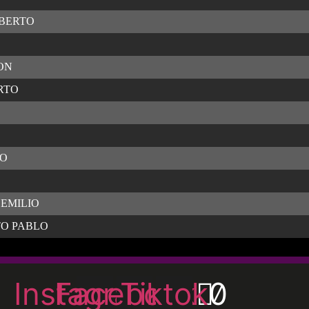
LBERTO
ON
RTO
TO
EMILIO
O PABLO
Instagram
Facebook
Tiktok