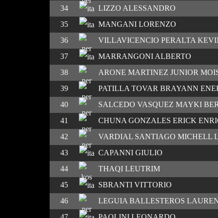
34
LIZZO ALESSANDRO
35
MANGANI LORENZO
36
VILLAVICENCIO PERALTA KEVI
37
MARRANGONI ALBERTO
38
ARONE MARTINEZ JUNIOR MOI
39
PATILLA TOVAR BRAYANN ENE
40
SALCEDO VASQUEZ MAYKI BE
41
CHUNA GONZALES ERICK ENR
42
VARDIAL SANTIAGO MICHELL 
43
CAPANNI GIULIO
44
THAQI LEUTRIM
45
SBRANTI VITTORIO
46
LEGUIA BALLESTEROS LAURE
47
PAOLINI LEONARDO