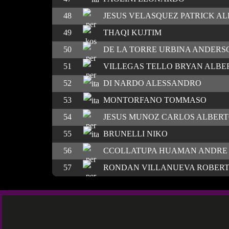
48
JESUS VELASQUEZ PATRICK A
49
THAQI KUJTIM
50
DE LA TORRE URBINA ANDERS
51
VILLEGAS TELLO BRYAN ALBE
52
DI NARDO ALESSANDRO
53
MONTORFANO TOMMASO
54
JESUS MUNOZ CARLOS ALBER
55
BRUNELLI NIKO
56
CCOLLATUPA HUAMAN ANDRE 
57
RONDAN VILLANUEVA ROBERT