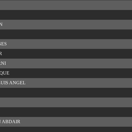
N
SES
R
RNI
IQUE
LUIS ANGEL
N ABDAIR