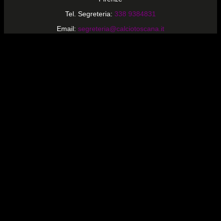
Tel. Segreteria:
338 9384831
Email:
segreteria@calciotoscana.it