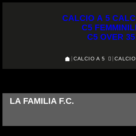
CALCIO A 5
CALC
C5 FEMMINIL
C5 OVER 35
CALCIO A 5
CALCIO
La Familia F.C. vs Seleste 2.
LA FAMILIA F.C.