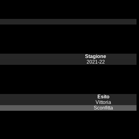
Stagione
2021-22
Esito
Vittoria
Sconfitta