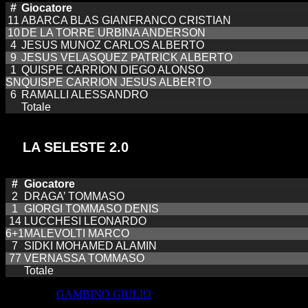
#
Giocatore
11
ABARCA BLAS GIANFRANCO CRISTIAN
10
DE LA TORRE URBINA ANDERSON
4
JESUS MUNOZ CARLOS ALBERTO
9
JESUS VELASQUEZ PATRICK ALBERTO
1
QUISPE CARRION DIEGO ALONSO
SN
QUISPE CARRION JESUS ALBERTO
6
RAMALLI ALESSANDRO
Totale
LA SELESTE 2.0
#
Giocatore
2
DRAGA’ TOMMASO
1
GIORGI TOMMASO DENIS
14
LUCCHESI LEONARDO
6+1
MALEVOLTI MARCO
7
SIDKI MOHAMED ALAMIN
77
VERNASSA TOMMASO
Totale
Allenatore:
GAMBINO GIULIO