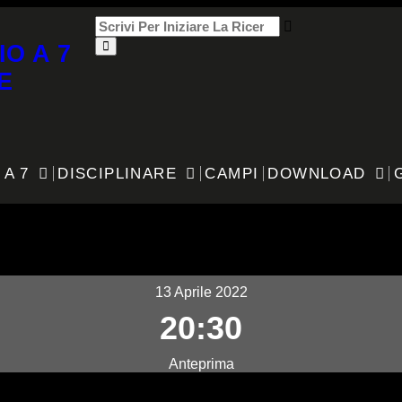
IO A 7
E
 A 7
DISCIPLINARE
CAMPI
DOWNLOAD
0
13 Aprile 2022
20:30
Anteprima