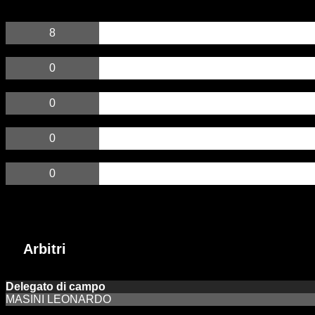
8
0
0
0
0
Arbitri
Incontri passati
Arbitri
Delegato di campo
MASINI LEONARDO