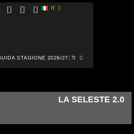
IT
ES
GUIDA STAGIONE 2026/27
📁
LA SELESTE 2.0