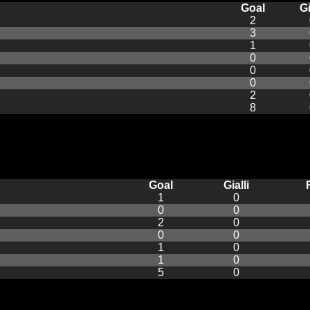
Goal
Gi
2
3
1
0
0
0
2
8
Goal
Gialli
1
0
0
0
2
0
0
0
1
0
1
0
5
0