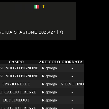
IT
ES
GUIDA STAGIONE 2026/27
📁
CAMPO
ARTICOLO
GIORNATA
AL NUOVO PIGNONE
Riepilogo
-
AL NUOVO PIGNONE
Riepilogo
-
SPAZIO REALE
Riepilogo
A TAVOLINO
LF CALCIO FIRENZE
Riepilogo
-
DLF TIMEOUT
Riepilogo
-
LF CALCIO FIRENZE
Riepilogo
-