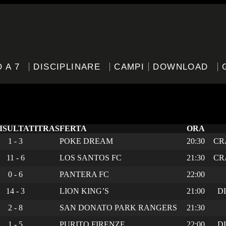
 A 7
DISCIPLINARE
CAMPI
DOWNLOAD
anettone – Bronze
ISULTATI
TRASFERTA
ORA
1 - 3
POKE DREAM
20:30
CR
11 - 6
LOS SANTOS FC
21:30
CR
0 - 6
PANTERA FC
22:00
14 - 3
LION KING’S
21:00
D
2 - 8
SAN DONATO PARK RANGERS
21:30
1 - 5
PURITO FIRENZE
22:00
D