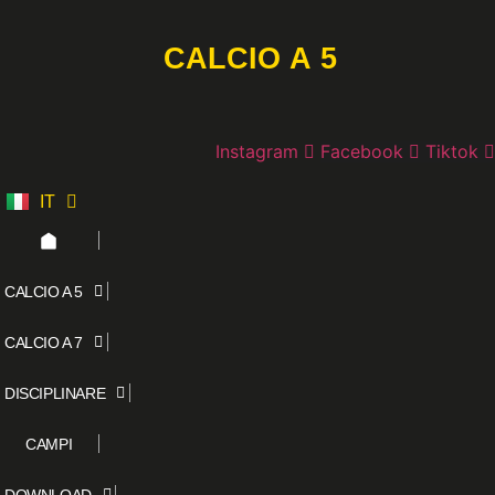
Vai
al
CALCIO A 5
contenuto
Instagram
Facebook
Tiktok
IT
ES
CALCIO A 5
CALCIO A 7
DISCIPLINARE
CAMPI
DOWNLOAD