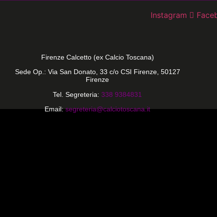
Instagram
Face
Firenze Calcetto (ex Calcio Toscana)
Sede Op.: Via San Donato, 33 c/o CSI Firenze, 50127
Firenze
Tel. Segreteria:
338 9384831
Email:
segreteria@calciotoscana.it