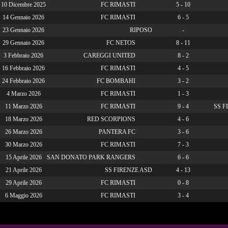
10 Dicembre 2025
FC RIMASTI
5 - 10
14 Gennaio 2026
FC RIMASTI
6 - 5
23 Gennaio 2026
RIPOSO
-
29 Gennaio 2026
FC NETOS
8 - 11
3 Febbraio 2026
CAREGGI UNITED
8 - 2
16 Febbraio 2026
FC RIMASTI
4 - 5
24 Febbraio 2026
FC BOMBAHI
3 - 2
4 Marzo 2026
FC RIMASTI
1 - 3
11 Marzo 2026
FC RIMASTI
9 - 4
SS F
18 Marzo 2026
RED SCORPIONS
4 - 6
26 Marzo 2026
PANTERA FC
3 - 6
30 Marzo 2026
FC RIMASTI
7 - 3
15 Aprile 2026
SAN DONATO PARK RANGERS
6 - 6
21 Aprile 2026
SS FIRENZE ASD
4 - 13
29 Aprile 2026
FC RIMASTI
0 - 8
6 Maggio 2026
FC RIMASTI
3 - 4