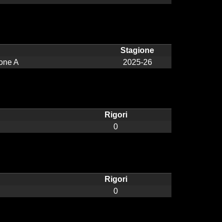
Stagione
one A
2025-26
Rigori
0
Rigori
0