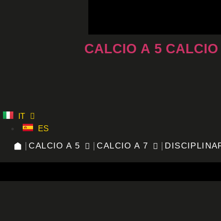
Vai
al
contenuto
CALCIO A 5
CALCIO
IT
ES
CALCIO A 5
CALCIO A 7
DISCIPLINA