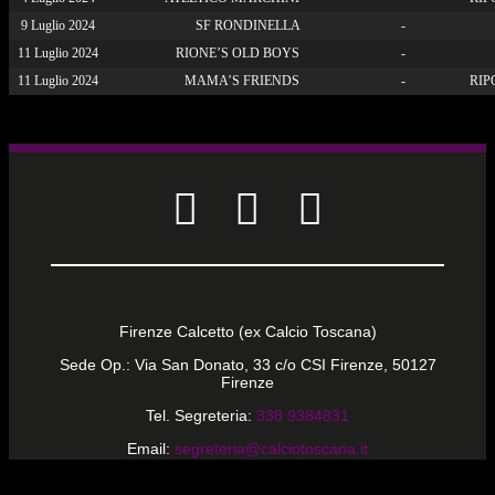
9 Luglio 2024
SF RONDINELLA
-
11 Luglio 2024
RIONE’S OLD BOYS
-
11 Luglio 2024
MAMA’S FRIENDS
-
RIP
Firenze Calcetto (ex Calcio Toscana)
Sede Op.: Via San Donato, 33 c/o CSI Firenze, 50127
Firenze
Tel. Segreteria:
338 9384831
Email:
segreteria@calciotoscana.it