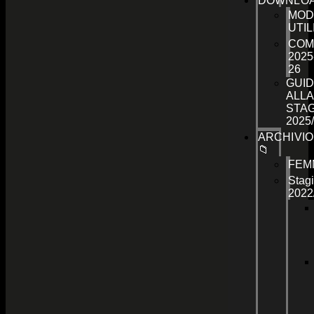
DOWNLO
MOD
UTIL
COM
2025
26
GUID
ALLA
STA
2025
ARCHIVIO
📁
FEM
Stag
2022