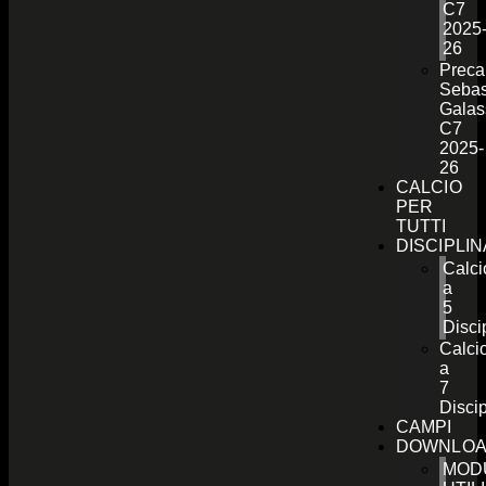
C7
2025
26
Preca
Sebas
Galas
C7
2025-
26
CALCIO
PER
TUTTI
DISCIPLI
Calci
a
5
Disci
Calci
a
7
Discip
CAMPI
DOWNLO
MOD