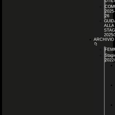
UTILI
COMU
2025
26
GUID
ALLA
STAG
2025/
ARCHIVIO
📁
FEMM
Stagi
2022