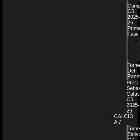
Camp
C5
2025
26
Prim
Fase
Torn
Del
Pane
Preca
Sebas
Galas
C5
2025-
26
CALCIO
A 7
Torn
Estiv
C7