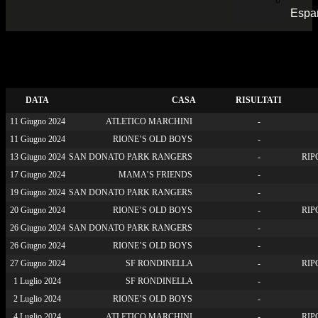
Espa
00 – Calendario Red cup (B)
DATA
CASA
RISULTATI
11 Giugno 2024
ATLETICO MARCHINI
-
11 Giugno 2024
RIONE’S OLD BOYS
-
13 Giugno 2024
SAN DONATO PARK RANGERS
-
RIP
17 Giugno 2024
MAMA’S FRIENDS
-
19 Giugno 2024
SAN DONATO PARK RANGERS
-
20 Giugno 2024
RIONE’S OLD BOYS
-
RIP
26 Giugno 2024
SAN DONATO PARK RANGERS
-
26 Giugno 2024
RIONE’S OLD BOYS
-
27 Giugno 2024
SF RONDINELLA
-
RIP
1 Luglio 2024
SF RONDINELLA
-
2 Luglio 2024
RIONE’S OLD BOYS
-
4 Luglio 2024
ATLETICO MARCHINI
-
RIP