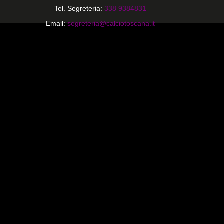
Tel. Segreteria:
338 9384831
Email:
segreteria@calciotoscana.it