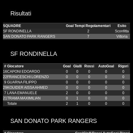
Risultati
SQUADRE
Goal Tempi Regolamentari
Esito
SF RONDINELLA
2
Sconfitta
SAN DONATO PARK RANGERS
7
Vittoria
SF RONDINELLA
#
Giocatore
Goal
Gialli
Rossi
AutoGoal
Rigori
16
CAPONI EDOARDO
0
0
0
0
0
22
FRANCESCHI LORENZO
0
0
0
0
0
9
GUARNA FILIPPO
0
0
0
0
0
29
KOUIDER AISSA AHMED
0
0
0
0
0
7
LANA EMANUELE
2
0
0
0
0
21
TRAMA MAXIMILIAN
0
1
0
0
0
Totale
2
1
0
0
0
SAN DONATO PARK RANGERS