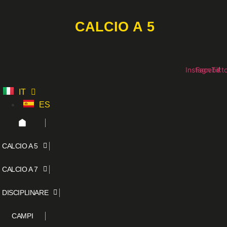
Vai
al
CALCIO A 5
contenuto
Instagram
Faceboo
Tikt
IT
ES
CALCIO A 5
CALCIO A 7
DISCIPLINARE
CAMPI