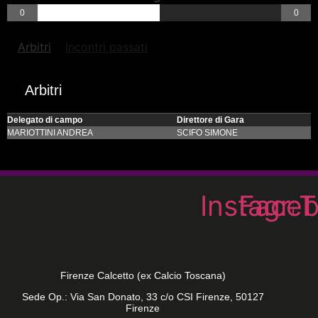
0
0
Arbitri
Incontri passati
Arbitri
Delegato di campo
Direttore di Gara
MARIOTTINI ANDREA
SCIFO SIMONE
Instagra
Face
T
Firenze Calcetto (ex Calcio Toscana)
Sede Op.: Via San Donato, 33 c/o CSI Firenze, 50127
Firenze