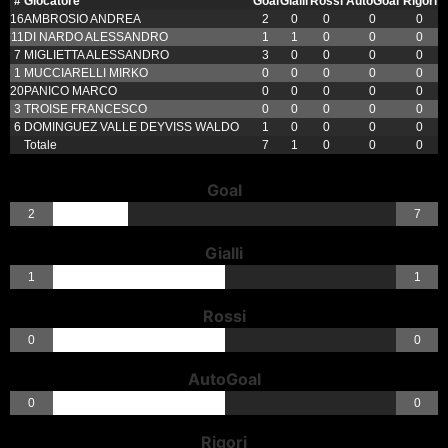
#
Giocatore
Goal
Gialli
Rossi
AutoGoal
Rigori
16
AMBROSIO ANDREA
2
0
0
0
0
11
DI NARDO ALESSANDRO
1
1
0
0
0
7
MIGLIETTA ALESSANDRO
3
0
0
0
0
1
MUCCIARELLI MIRKO
0
0
0
0
0
20
PANICO MARCO
0
0
0
0
0
3
TROISE FRANCESCO
0
0
0
0
0
6
DOMINGUEZ VALLE DEYVISS WALDO
1
0
0
0
0
Totale
7
1
0
0
0
Goal
2
7
Gialli
1
1
Rossi
0
0
AutoGoal
0
0
Rigori