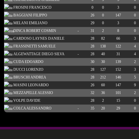
FROSINI FRANCESCO
0
0
3
0
BAGGIANI FILIPPO
26
0
147
0
MELANI EMILIANO
29
0
3
0
DINCA ROBERT COSMIN
-
31
2
8
0
CARDOSO LAYNES DANIELE
28
82
66
3
FRASSINETTI SAMUELE
28
138
122
4
ALGEWATTAGE DIEGO SILVA
-
28
40
31
4
CUDA EDOARDO
30
30
139
2
DUCCI LORENZO
28
127
152
3
BRUSCHI ANDREA
28
212
146
5
MASINI LEONARDO
26
60
147
9
MEZZAPELLE ALESSIO
32
36
101
2
VOLPE DAVIDE
28
2
15
0
COLCA ALESSANDRO
-
35
20
29
0