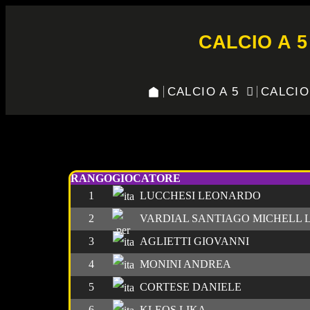
CALCIO A 5
CALCIO A 5
CALCIO
C5 2024-2025 MARCATORI La
RANGO
GIOCATORE
1
LUCCHESI LEONARDO
2
VARDIAL SANTIAGO MICHELL 
3
AGLIETTI GIOVANNI
4
MONINI ANDREA
5
CORTESE DANIELE
6
KLEOS LIKA