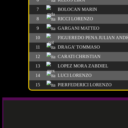
7
BOLOCAN MARIN
8
RICCI LORENZO
9
GARGANI MATTEO
10
FIGUEREDO PENA JULIAN AND
11
DRAGA’ TOMMASO
12
CARATI CHRISTIAN
13
LOPEZ MORA ZABDIEL
14
LUCI LORENZO
15
PIERFEDERICI LORENZO