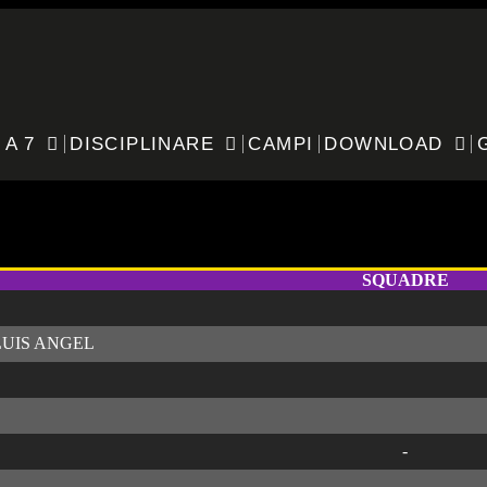
 A 7
DISCIPLINARE
CAMPI
DOWNLOAD
 Seleste 2.0
SQUADRE
LUIS ANGEL
-
-