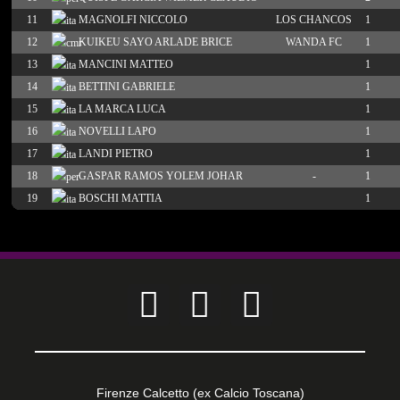
11
MAGNOLFI NICCOLO
LOS CHANCOS
1
12
KUIKEU SAYO ARLADE BRICE
WANDA FC
1
13
MANCINI MATTEO
1
14
BETTINI GABRIELE
1
15
LA MARCA LUCA
1
16
NOVELLI LAPO
1
17
LANDI PIETRO
1
18
GASPAR RAMOS YOLEM JOHAR
-
1
19
BOSCHI MATTIA
1
Firenze Calcetto (ex Calcio Toscana)