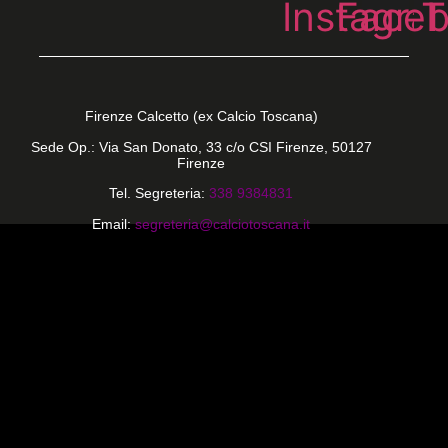
Instagra
Face
T
Firenze Calcetto (ex Calcio Toscana)
Sede Op.: Via San Donato, 33 c/o CSI Firenze, 50127
Firenze
Tel. Segreteria:
338 9384831
Email:
segreteria@calciotoscana.it