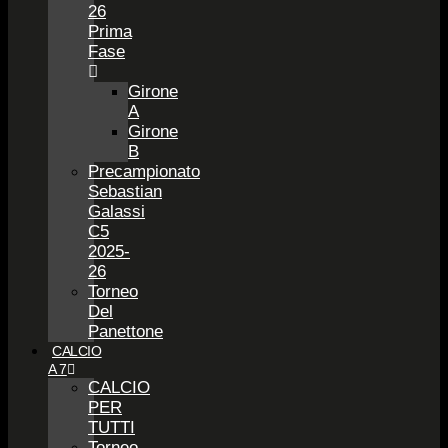
26
Prima
Fase
Girone
A
Girone
B
Precampionato
Sebastian
Galassi
C5
2025-
26
Torneo
Del
Panettone
CALCIO
A 7
CALCIO
PER
TUTTI
Torneo