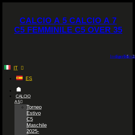
Vai
al
contenuto
CALCIO A 5
CALCIO A 7
C5 FEMMINILE
C5 OVER 35
Instagram
Facebook
Tiktok
IT
ES
CALCIO
A 5
Torneo
Estivo
C5
Maschile
2025-