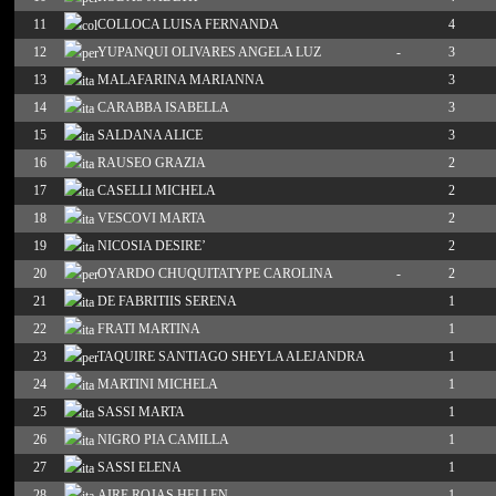
11
COLLOCA LUISA FERNANDA
4
12
YUPANQUI OLIVARES ANGELA LUZ
-
3
13
MALAFARINA MARIANNA
3
14
CARABBA ISABELLA
3
15
SALDANA ALICE
3
16
RAUSEO GRAZIA
2
17
CASELLI MICHELA
2
18
VESCOVI MARTA
2
19
NICOSIA DESIRE’
2
20
OYARDO CHUQUITATYPE CAROLINA
-
2
21
DE FABRITIIS SERENA
1
22
FRATI MARTINA
1
23
TAQUIRE SANTIAGO SHEYLA ALEJANDRA
1
24
MARTINI MICHELA
1
25
SASSI MARTA
1
26
NIGRO PIA CAMILLA
1
27
SASSI ELENA
1
28
AIRE ROJAS HELLEN
1