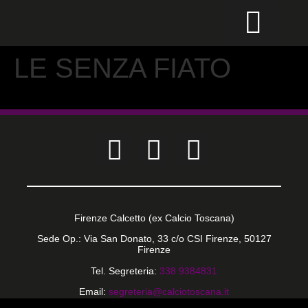
CALCIO PER TUTTI
LE SENZA FIATO
Firenze Calcetto (ex Calcio Toscana)
Sede Op.: Via San Donato, 33 c/o CSI Firenze, 50127
Firenze
Tel. Segreteria:
338 9384831
Email:
segreteria@calciotoscana.it