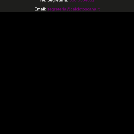
Email:
segreteria@calciotoscana.it