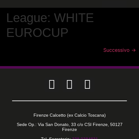
CALCIO PER TUTTI
League:
WHITE
EUROCUP
Successivo
→
Firenze Calcetto (ex Calcio Toscana)
Sede Op.: Via San Donato, 33 c/o CSI Firenze, 50127
Firenze
Tel. Segreteria:
338 9384831