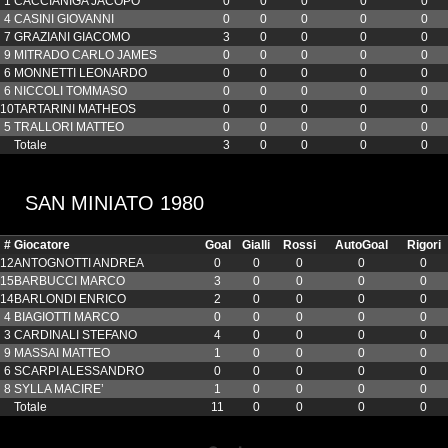
1
CACCIANIGA JACOPO
0
0
0
0
0
4
CASINI GIOVANNI
0
0
0
0
0
7
GRAZIANI GIACOMO
3
0
0
0
0
9
MITRADO CARLO JAMES
0
0
0
0
0
6
MONNETTI LEONARDO
0
0
0
0
0
6
NICCOLI TOMMASO
0
0
0
0
0
10
TARTARINI MATHEOS
0
0
0
0
0
5
TRALLORI MATTEO
0
0
0
0
0
Totale
3
0
0
0
0
SAN MINIATO 1980
#
Giocatore
Goal
Gialli
Rossi
AutoGoal
Rigori
12
ANTOGNOTTI ANDREA
0
0
0
0
0
15
BARBUCCI MARCO
3
0
0
0
0
14
BARLONDI ENRICO
2
0
0
0
0
4
BIAGIOTTI MARCO
0
0
0
0
0
3
CARDINALI STEFANO
4
0
0
0
0
9
MASSAI MATTEO
1
0
0
0
0
6
SCARPI ALESSANDRO
0
0
0
0
0
8
SYLLA MACIRE’
1
0
0
0
0
Totale
11
0
0
0
0