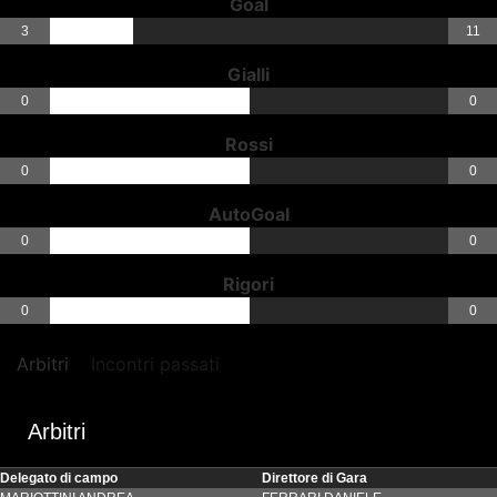
Goal
3
11
Gialli
0
0
Rossi
0
0
AutoGoal
0
0
Rigori
0
0
Arbitri
Incontri passati
Arbitri
Delegato di campo
Direttore di Gara