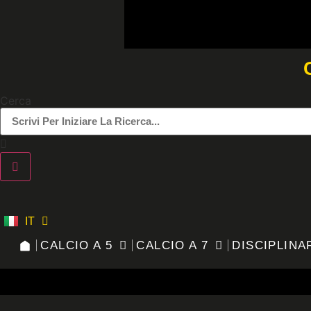
Vai
al
contenuto
Cerca
IT
ES
CALCIO A 5
CALCIO A 7
DISCIPLINA