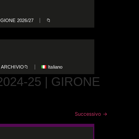
GIONE 2026/27
📁
ARCHIVIO📁
Italiano
024-25 | GIRONE
Successivo
→