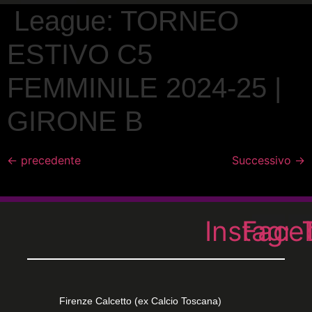
League:
TORNEO
ESTIVO C5
FEMMINILE 2024-25 |
GIRONE B
←
precedente
Successivo
→
Instagr
Face
Firenze Calcetto (ex Calcio Toscana)