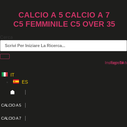
Vai
al
CALCIO A 5
CALCIO A 7
contenuto
C5 FEMMINILE
C5 OVER 35
Cerca
Instagram
Faceboo
Tikt
IT
ES
CALCIO A 5
CALCIO A 7