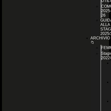
UTILI
COMU
2025
26
GUID
ALLA
STAG
2025/
ARCHIVIO
📁
FEMM
Stagi
2022