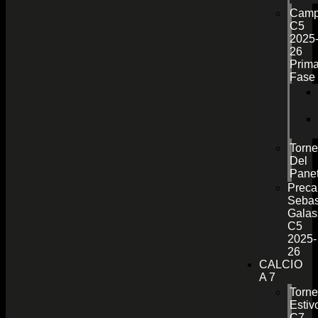
Camp
C5
2025
26
Prim
Fase
Torn
Del
Pane
Preca
Sebas
Galas
C5
2025-
26
CALCIO
A 7
Torn
Estiv
C7