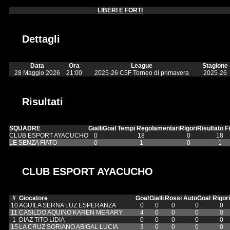
LIBERI E FORTI
Dettagli
Data
Ora
League
Stagione
28 Maggio 2026
21:00
2025-26 C5F Torneo di primavera
2025-26
Risultati
SQUADRE
Gialli
Goal Tempi Regolamentari
Rigori
Risultato F
CLUB ESPORT AYACUCHO
0
18
0
18
LE SENZA FIATO
0
1
0
1
CLUB ESPORT AYACUCHO
#
Giocatore
Goal
Gialli
Rossi
AutoGoal
Rigori
10
AGUILA SERNA LUZ ESPERANZA
0
0
0
0
0
11
CASILDO AQUINO KAREN MERARY
4
0
0
0
0
1
DIAZ TITO LIDIA
0
0
0
0
0
15
LA CRUZ SORIANO ABIGAL LUCIA
3
0
0
0
0