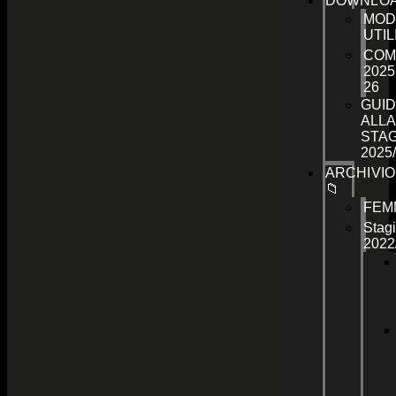
DOWNLO
MOD
UTIL
COM
2025
26
GUID
ALLA
STA
2025
ARCHIVIO
📁
FEM
Stag
2022