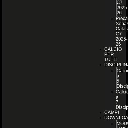
C7
2025
26
Preca
Sebas
Galas
C7
2025-
26
CALCIO
PER
TUTTI
DISCIPLI
Calci
a
5
Disci
Calci
a
7
Discip
CAMPI
DOWNLO
MOD