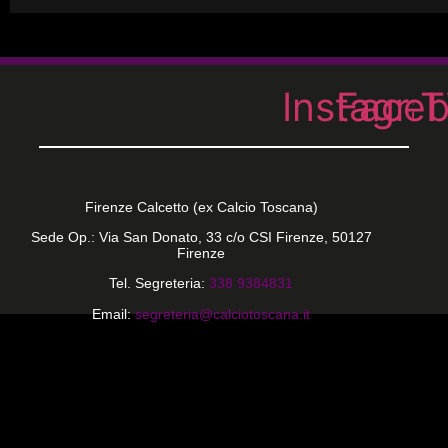
Instagra
Face
T
Firenze Calcetto (ex Calcio Toscana)
Sede Op.: Via San Donato, 33 c/o CSI Firenze, 50127
Firenze
Tel. Segreteria:
338 9384831
Email:
segreteria@calciotoscana.it