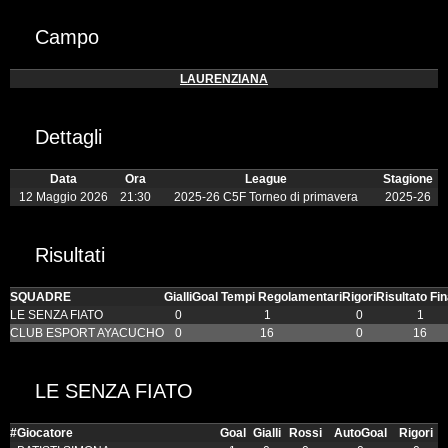
Campo
LAURENZIANA
Dettagli
Data
Ora
League
Stagione
12 Maggio 2026
21:30
2025-26 C5F Torneo di primavera
2025-26
Risultati
SQUADRE
Gialli
Goal Tempi Regolamentari
Rigori
Risultato Fin
LE SENZA FIATO
0
1
0
1
CLUB ESPORT AYACUCHO
0
16
0
16
LE SENZA FIATO
#
Giocatore
Goal
Gialli
Rossi
AutoGoal
Rigori