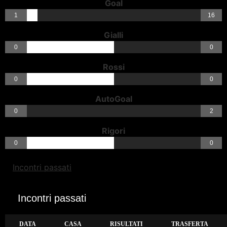
Goal
1
16
Gialli
0
0
Rossi
0
0
AutoGoal
0
2
Rigori
0
0
Incontri passati
Incontri passati
DATA
CASA
RISULTATI
TRASFERTA