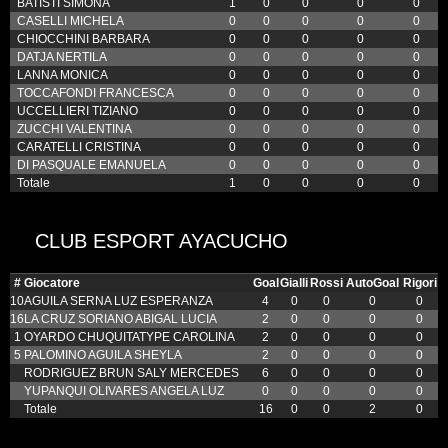
BATISTI SIMONA
1
0
0
0
0
CASELLI MICHELA
0
0
0
0
0
CHIOCCHINI BARBARA
0
0
0
0
0
DATJA NERTILA
0
0
0
0
0
LANNA MONICA
0
0
0
0
0
TOCCAFONDI FRANCESCA
0
0
0
0
0
UCCELLIERI TIZIANO
0
0
0
0
0
ZUCCHI VALENTINA
0
0
0
0
0
CARATELLI CRISTINA
0
0
0
0
0
DI PASQUALE EMANUELA
0
0
0
0
0
Totale
1
0
0
0
0
CLUB ESPORT AYACUCHO
#
Giocatore
Goal
Gialli
Rossi
AutoGoal
Rigori
10
AGUILA SERNA LUZ ESPERANZA
4
0
0
0
0
16
LA CRUZ SORIANO ABIGAL LUCIA
2
0
0
0
0
1
OYARDO CHUQUITATYPE CAROLINA
2
0
0
0
0
5
PALOMINO AGUILA SHEYLA
2
0
0
0
0
RODRIGUEZ BRUN SALY MERCEDES
6
0
0
0
0
YUPANQUI OLIVARES ANGELA LUZ
0
0
0
0
0
Totale
16
0
0
2
0