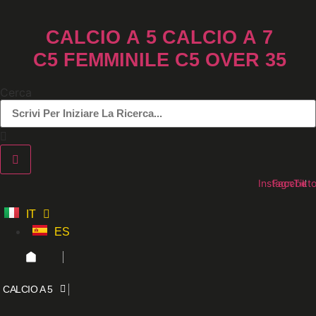
Vai
al
CALCIO A 5
CALCIO A 7
contenuto
C5 FEMMINILE
C5 OVER 35
Cerca
Instagram
Faceboo
Tikt
IT
ES
CALCIO A 5