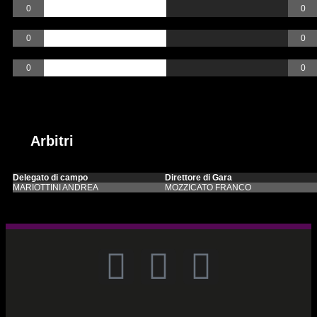
0
0
AutoGoal
0
0
Rigori
0
0
Arbitri
Incontri passati
Arbitri
Delegato di campo
Direttore di Gara
MARIOTTINI ANDREA
MOZZICATO FRANCO