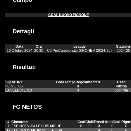
CRAL NUOVO PIGNONE
Dettagli
Data
Ora
League
Stagione
16 Ottobre 2024
20:30
C5 PreCampionato GIRONE A (2024-25)
2024-25
Risultati
SQUADRE
Goal Tempi Regolamentari
Esito
FC NETOS
8
Vittoria
LA SELESTE 2.0
3
Sconfitta
FC NETOS
#
Giocatore
Goal
Gialli
Rossi
AutoGoal
Rigor
1
ESPINOZA VALLE LUIS MICHEL
0
0
0
0
0
14
COLLAZOS MEJIA MILLER ARIEL
1
0
0
0
0