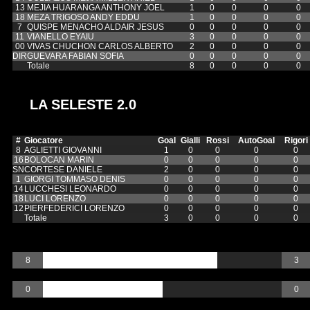
13
MEJIA HUARANGA ANTHONY JOEL
1
0
0
0
0
18
MEZA TRIGOSO ANDY EDDU
1
0
0
0
0
7
QUISPE MENACHO ALDAIR JESUS
0
0
0
0
0
11
VIANELLO EYAIU
3
0
0
0
0
00
VIVAS CHUCHON CARLOS ALBERTO
2
0
0
0
0
DIR
GUEVARA FABIAN SOFIA
0
0
0
0
0
Totale
8
0
0
0
0
LA SELESTE 2.0
#
Giocatore
Goal
Gialli
Rossi
AutoGoal
Rigori
8
AGLIETTI GIOVANNI
1
0
0
0
0
16
BOLOCAN MARIN
0
0
0
0
0
SN
CORTESE DANIELE
2
0
0
0
0
1
GIORGI TOMMASO DENIS
0
0
0
0
0
14
LUCCHESI LEONARDO
0
0
0
0
0
18
LUCI LORENZO
0
0
0
0
0
12
PIERFEDERICI LORENZO
0
0
0
0
0
Totale
3
0
0
0
0
Goal
8
3
Gialli
0
0
Rossi